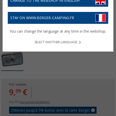
CHANGE TO THE WEBSHOP IN ENGLISH
STAY ON WWW.BERGER-CAMPING.FR
You can change the language at any time in the webshop.
SELECT ANOTHER LANGUAGE
PVC
14,99 €
9,
€
99
Prix TTC
plus les frais d'expédition
Obtenez jusqu'à 5% bonus avec la carte Berger