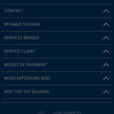
CONTACT
RÉSEAUX SOCIAUX
Une question ?
SERVICES BERGER
Trouver une magasin
SERVICE CLIENT
Devenir revendeur
Mon compte
MODES DE PAIEMENT
FAQ et contact
Favoris
Informations sur l'expédition
NOUS EXPÉDIONS AVEC
Carte de fidélité Berger
Retour de marchandises
NOS TOP CATÉGORIES
Statut de la commande
Accessoires caravanes et camping-cars
Devenir revendeur
C.G.V.
Loi sur les batteries