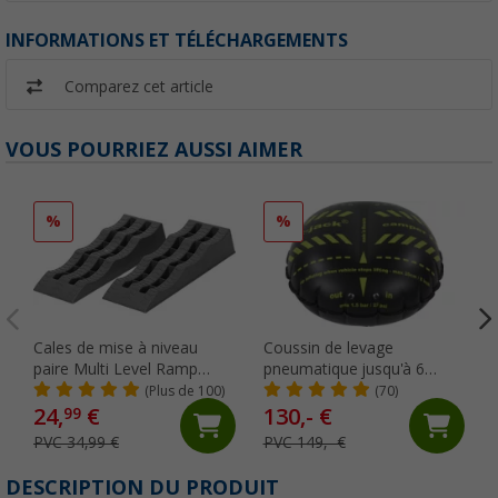
INFORMATIONS ET TÉLÉCHARGEMENTS
Comparez cet article
VOUS POURRIEZ AUSSI AIMER
%
%
Cales de mise à niveau
Coussin de levage
paire Multi Level Ramp
pneumatique jusqu'à 6
Berger
tonnes et jusqu'à 305 mm
(Plus de 100)
(70)
de largeur de pneu Camper
24,
€
130,- €
99
Flat-Jack
PVC 34,99 €
PVC 149,- €
DESCRIPTION DU PRODUIT