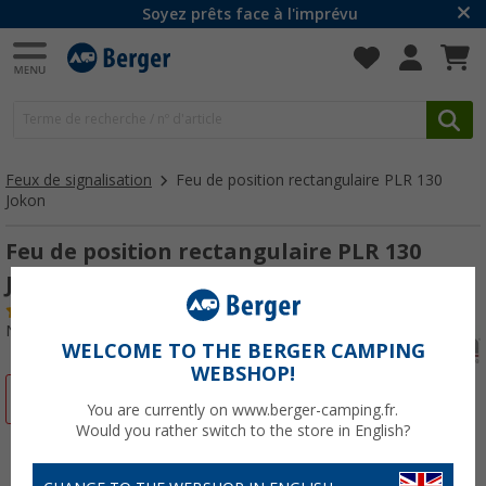
Soyez prêts face à l'imprévu
Feux de signalisation
Feu de position rectangulaire PLR 130
Jokon
Feu de position rectangulaire PLR 130
Jokon
(14)
N° d'art : 153070
WELCOME TO THE BERGER CAMPING
WEBSHOP!
-33%
You are currently on www.berger-camping.fr.
Would you rather switch to the store in English?