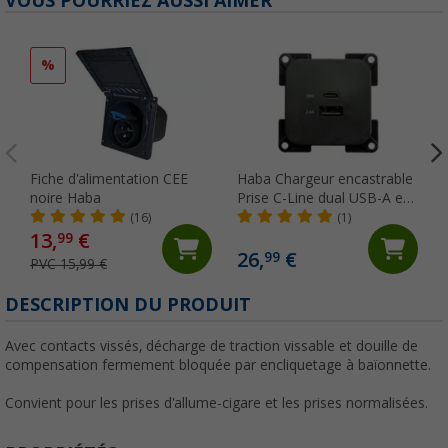
VOUS POURRIEZ AUSSI AIMER
%
Fiche d'alimentation CEE
Haba Chargeur encastrable
noire Haba
Prise C-Line dual USB-A et
USB-C 10-24 volts
(16)
(1)
13,
€
99
26,
€
99
PVC 15,99 €
DESCRIPTION DU PRODUIT
Avec contacts vissés, décharge de traction vissable et douille de
compensation fermement bloquée par encliquetage à baïonnette.
Convient pour les prises d'allume-cigare et les prises normalisées.