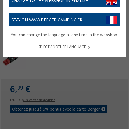
CHANGE TO THE WEBSHOP IN ENGLISH
STAY ON WWW.BERGER-CAMPING.FR
You can change the language at any time in the webshop.
SELECT ANOTHER LANGUAGE
6,
€
99
Prix TTC
plus les frais d'expédition
Obtenez jusqu'à 5% bonus avec la carte Berger