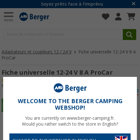
Soyez prêts face à l'imprévu
Adaptateurs et coupleurs 12 / 24 V
Fiche universelle 12-24 V 8 A
ProCar
Fiche universelle 12-24 V 8 A ProCar
(14)
N° d'art : 140540
WELCOME TO THE BERGER CAMPING
WEBSHOP!
You are currently on www.berger-camping.fr.
Would you rather switch to the store in English?