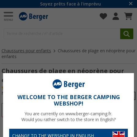
Soyez prêts face à l'imprévu
Chaussures pour enfants
Chaussures de plage en néoprène pour
enfants
Chaussures de plage en néoprène pour
enfants
(4)
N° d'art : 81658028
WELCOME TO THE BERGER CAMPING
WEBSHOP!
-61%
You are currently on www.berger-camping.fr.
Would you rather switch to the store in English?
CHANGE TO THE WEBSHOP IN ENGLISH