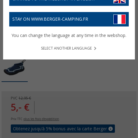
STAY ON WWW.BERGER-CAMPING.FR
You can change the language at any time in the webshop.
SELECT ANOTHER LANGUAGE
PVC
12,95 €
5,- €
Prix TTC
plus les frais d'expédition
Obtenez jusqu'à 5% bonus avec la carte Berger