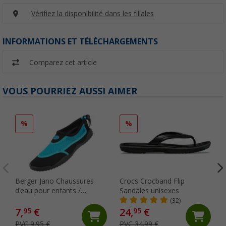
Vérifiez la disponibilité dans les filiales
INFORMATIONS ET TÉLÉCHARGEMENTS
Comparez cet article
VOUS POURRIEZ AUSSI AIMER
%
%
Berger Jano Chaussures
Crocs Crocband Flip
d'eau pour enfants /
Sandales unisexes
Chaussures en néoprène
(32)
7,
€
24,
€
95
95
PVC 9,95 €
PVC 34,99 €