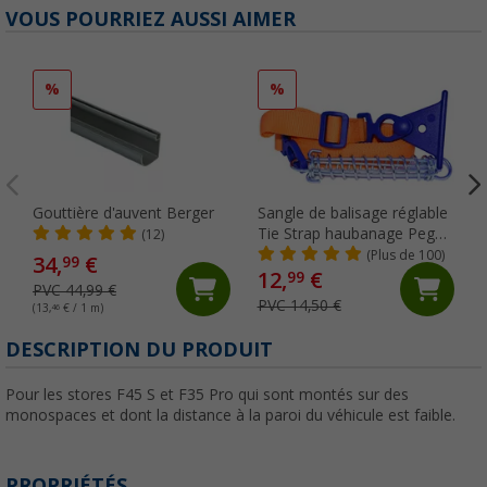
VOUS POURRIEZ AUSSI AIMER
%
%
Gouttière d'auvent Berger
Sangle de balisage réglable
Tie Strap haubanage Peggy
(12)
Peg
(Plus de 100)
34,
€
99
12,
€
99
PVC 44,99 €
PVC 14,50 €
(13,
46
€ / 1 m)
DESCRIPTION DU PRODUIT
Pour les stores F45 S et F35 Pro qui sont montés sur des
monospaces et dont la distance à la paroi du véhicule est faible.
PROPRIÉTÉS