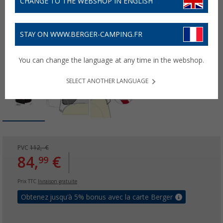
CHANGE TO THE WEBSHOP IN ENGLISH
STAY ON WWW.BERGER-CAMPING.FR
You can change the language at any time in the webshop.
SELECT ANOTHER LANGUAGE
PVC
112,- €
84,
€
99
Prix TTC
livraison gratuite
Obtenez jusqu'à 5% bonus avec la carte Berger