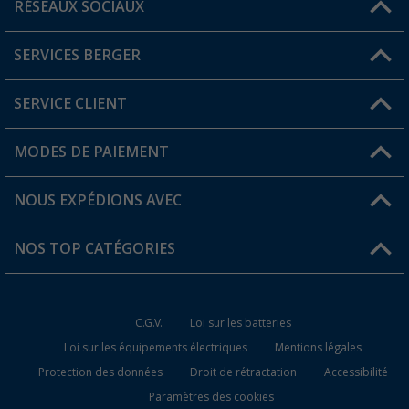
RÉSEAUX SOCIAUX
Une question ?
SERVICES BERGER
Trouver une magasin
SERVICE CLIENT
Devenir revendeur
Mon compte
MODES DE PAIEMENT
FAQ et contact
Favoris
Informations sur l'expédition
NOUS EXPÉDIONS AVEC
Carte de fidélité Berger
Retour de marchandises
NOS TOP CATÉGORIES
Statut de la commande
Accessoires caravanes et camping-cars
Devenir revendeur
C.G.V.
Loi sur les batteries
Accessoires de cuisine de camping
Loi sur les équipements électriques
Mentions légales
Protection des données
Droit de rétractation
Accessibilité
Meubles de camping
Paramètres des cookies