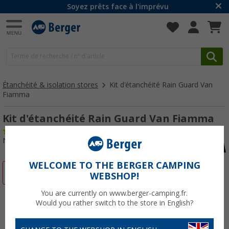
Soyez prêts face à l'imprévu
Étanchéité & isolation stores
Kit d'étanchéité Rain Guard Van
Fiamma
Kit d'étanchéité Rain Guard Van Fiamma
(8)
N° d'art : 248000
WELCOME TO THE BERGER CAMPING
-24%
WEBSHOP!
You are currently on www.berger-camping.fr.
Would you rather switch to the store in English?