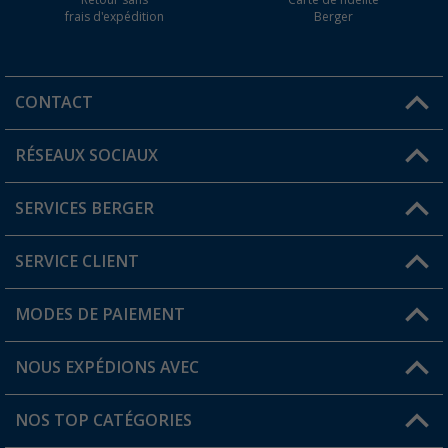
Retour sans
Carte de fidélité
frais d'expédition
Berger
CONTACT
RÉSEAUX SOCIAUX
Une question ?
SERVICES BERGER
Trouver une magasin
SERVICE CLIENT
Devenir revendeur
Mon compte
MODES DE PAIEMENT
FAQ et contact
Favoris
Informations sur l'expédition
NOUS EXPÉDIONS AVEC
Carte de fidélité Berger
Retour de marchandises
NOS TOP CATÉGORIES
Statut de la commande