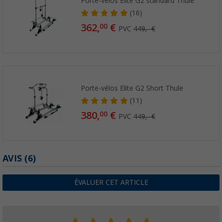
Porte-vélos Elite G2 standard Thule
(16)
362,
€
00
PVC
449,- €
Porte-vélos Elite G2 Short Thule
(11)
380,
€
00
PVC
449,- €
AVIS
(6)
ÉVALUER CET ARTICLE