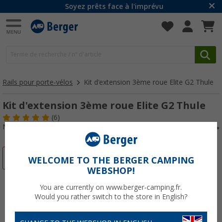
Soyez prêts face à l'imprévu
Rails pour porte-vélos
Kit d'extension 3ème roue Elite G2 Thule
Kit d'extension 3ème roue Elite G2 Thule
(6)
N° d'art : 118650
-13%
WELCOME TO THE BERGER CAMPING
WEBSHOP!
You are currently on www.berger-camping.fr.
Would you rather switch to the store in English?