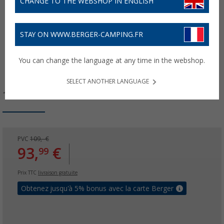
CHANGE TO THE WEBSHOP IN ENGLISH
STAY ON WWW.BERGER-CAMPING.FR
You can change the language at any time in the webshop.
SELECT ANOTHER LANGUAGE
PVC
109,- €
93,
€
99
Prix TTC
livraison gratuite
Obtenez jusqu'à 5% bonus avec la carte Berger