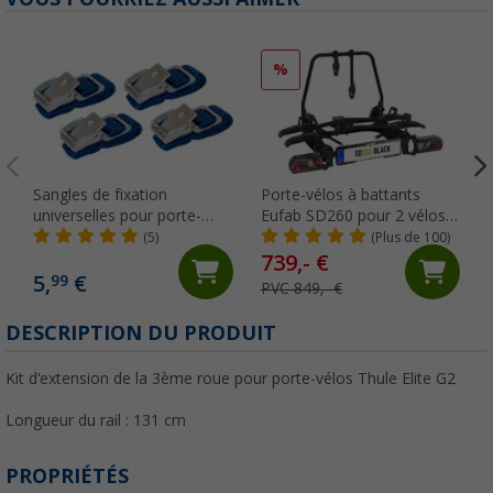
%
Sangles de fixation
Porte-vélos à battants
universelles pour porte-
Eufab SD260 pour 2 vélos,
vélos, jeu de 4 pièces
noir
(5)
(Plus de 100)
Berger
739,- €
5,
€
99
PVC 849,- €
DESCRIPTION DU PRODUIT
Kit d'extension de la 3ème roue pour porte-vélos Thule Elite G2
Longueur du rail : 131 cm
PROPRIÉTÉS