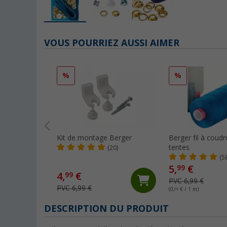
VOUS POURRIEZ AUSSI AIMER
%
%
Kit de montage Berger
Berger fil à coud
tentes
(20)
(5
5,
€
99
4,
€
99
PVC 6,99 €
PVC 6,99 €
(0,
02
€ / 1 m)
DESCRIPTION DU PRODUIT