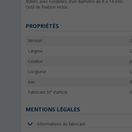
Œillets avec rondelles, d'un diamètre de 8 à 14 mm.
Outil de fixation inclus.
PROPRIÉTÉS
Version
2
Largeur
L
Couleur
j
Longueur
L
ean
4
Fabricant N° d'article
5
MENTIONS LÉGALES
Informations du fabricant