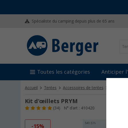
Spécialiste du camping depuis plus de 65 ans
Toutes les catégories
Anticiper 
Accueil
Tentes
Accessoires de tentes
Réparatio
Kit d'œillets PRYM
(34)
N° d'art : 410420
-15%