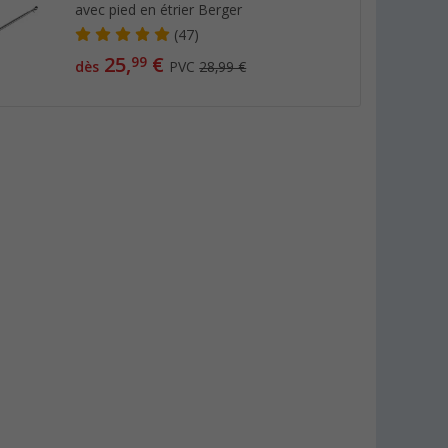
avec pied en étrier Berger
(47)
25,
€
99
dès
PVC
28,99 €