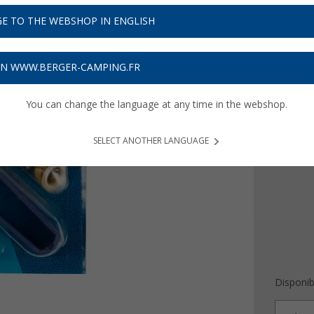
8,
99
E TO THE WEBSHOP IN ENGLISH
Prix TTC
plu
Obtenez
ON WWW.BERGER-CAMPING.FR
You can change the language at any time in the webshop.
Version
24 œil
SELECT ANOTHER LANGUAGE
10 œil
Disponibi