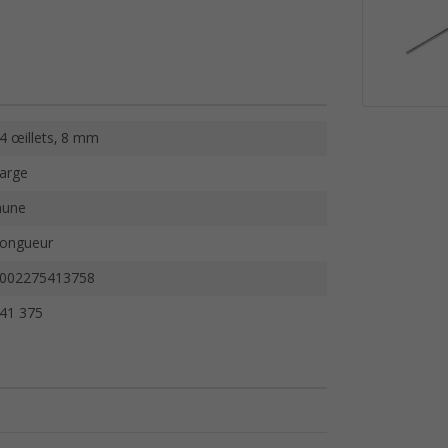
4 œillets, 8 mm
arge
aune
ongueur
002275413758
41 375