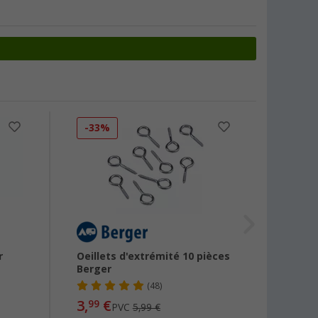
-33%
r
Oeillets d'extrémité 10 pièces
Bande
Berger
tente 
(48)
3,
€
9
99
PVC
5,99 €
dès