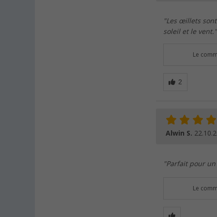
"Les œillets son
soleil et le vent."
Le comme
Alwin S.
22.10.
"Parfait pour un
Le comme