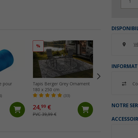
1
DISPONIBI
Vé
%
%
INFORMAT
Co
re pour
Tapis Berger Grey Ornament
Tapis de sol Berge
180 x 250 cm
GreyNature 250x3
8)
(33)
(23)
NOTRE SER
24,
€
49,
€
99
99
PVC 39,99 €
PVC 59,99 €
ACCESSOIR