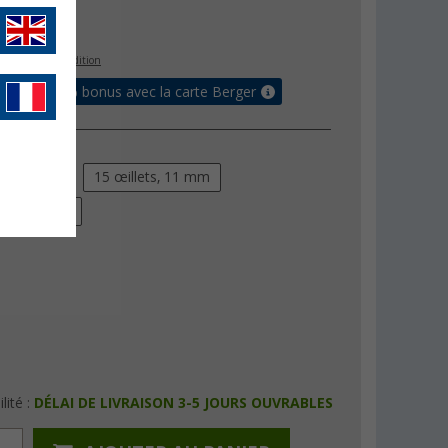
€
s les frais d'expédition
 jusqu'à 5% bonus avec la carte Berger
lets, 8 mm
15 œillets, 11 mm
lets, 14 mm
lité :
DÉLAI DE LIVRAISON 3-5 JOURS OUVRABLES