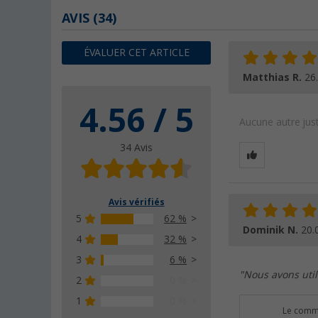
AVIS
(34)
ÉVALUER CET ARTICLE
Matthias R.
26
4.56 / 5
Aucune autre just
34 Avis
Avis vérifiés
5
62 %
Dominik N.
20.
4
32 %
3
6 %
"Nous avons util
2
0 %
1
0 %
Le comme