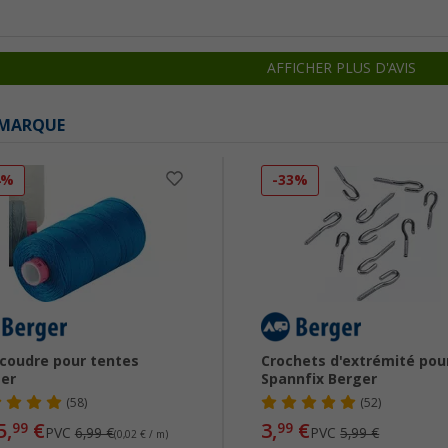
AFFICHER PLUS D'AVIS
 MARQUE
4%
-33%
à coudre pour tentes
Crochets d'extrémité pou
er
Spannfix Berger
(58)
(52)
5,
€
3,
€
99
99
PVC
6,99 €
PVC
5,99 €
(0,02 € / m)