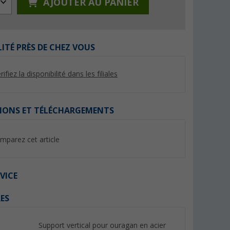
AJOUTER AU PANIER
LITÉ PRÈS DE CHEZ VOUS
rifiez la disponibilité dans les filiales
%
%
IONS ET TÉLÉCHARGEMENTS
mparez cet article
r
Jonc d'auvent 6 mm blanc
Tapis d'extérieur et
00 cm
Berger
250 x 250 cm Squa
(Plus de 100)
(Plu
6,
€
99
VICE
44,
€
99
PVC 8,99 €
PVC 49,99 €
(6,
99
€ / 1 m)
ES
Support vertical pour ouragan en acier