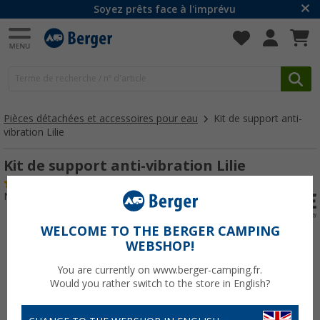
Soyez prêts face à l'imprévu
Pièces détachées et accessoires pour eau
Kit de support anti-
vibration Lilie
Kit de support anti-vibration Lilie
(10)
N° d'art : 128320
WELCOME TO THE BERGER CAMPING
WEBSHOP!
You are currently on www.berger-camping.fr.
Would you rather switch to the store in English?