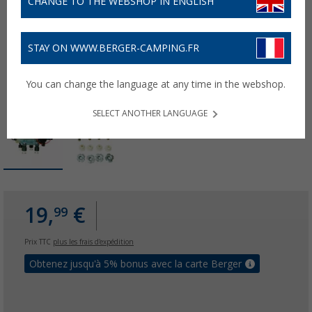
CHANGE TO THE WEBSHOP IN ENGLISH
STAY ON WWW.BERGER-CAMPING.FR
You can change the language at any time in the webshop.
SELECT ANOTHER LANGUAGE
19,
€
99
Prix TTC
plus les frais d'expédition
Obtenez jusqu'à 5% bonus avec la carte Berger