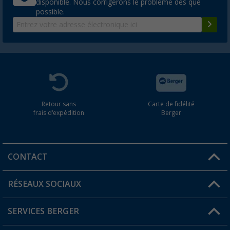
disponible. Nous corrigerons le problème dès que
possible.
Retour sans
Carte de fidélité
frais d'expédition
Berger
CONTACT
RÉSEAUX SOCIAUX
Une question ?
SERVICES BERGER
Trouver une magasin