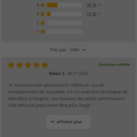
4
30 %
3
10 %
Pompe LS061 WhisperKing SHURflo
(6)
2
0 %
164,
€
00
1
0 %
PVC
168,- €
Date
Trier par
Évaluation vérifiée
Klaus S.
26.11.2022
"A recommander absolument, même en cas de
remplacement de la pompe, s'il n'y avait pas de plaque de
silentbloc à l'origine. Les boulons des pieds amortisseurs
côté véhicule pourraient être plus longs."
afficher plus