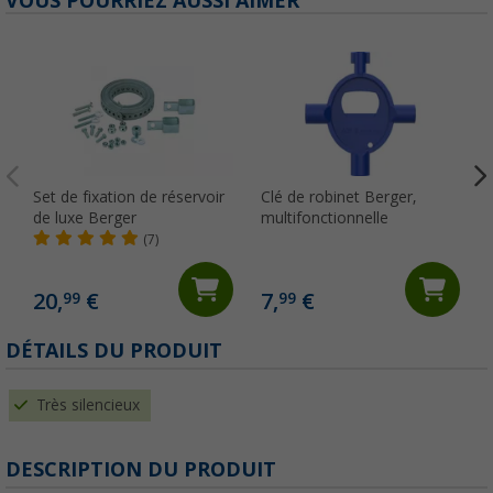
VOUS POURRIEZ AUSSI AIMER
Set de fixation de réservoir
Clé de robinet Berger,
de luxe Berger
multifonctionnelle
L
(7)
20,
€
7,
€
99
99
(
DÉTAILS DU PRODUIT
Très silencieux
DESCRIPTION DU PRODUIT