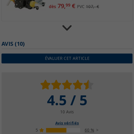
79,
€
99
dès
PVC
107,- €
Pompe à eau à membrane Blanc Jaune Série 
AVIS
(10)
(51)
119,
€
00
ÉVALUER CET ARTICLE
dès
PVC
159,- €
4.5 / 5
Série Trail King SHURflo
(37)
99,
€
99
10 Avis
dès
Avis vérifiés
5
60 %