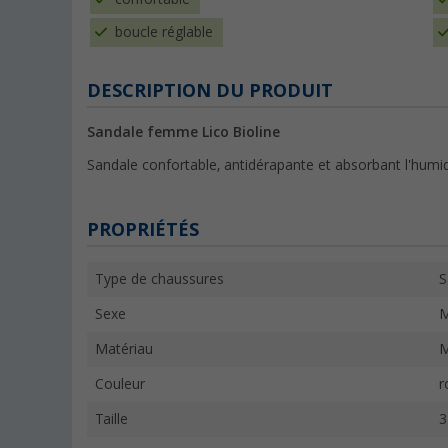
boucle réglable
DESCRIPTION DU PRODUIT
Sandale femme Lico Bioline
Sandale confortable, antidérapante et absorbant l'humidi
PROPRIÉTÉS
Type de chaussures
S
Sexe
M
Matériau
M
Couleur
r
Taille
3