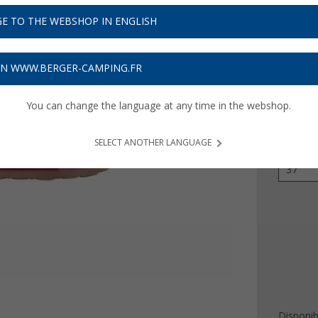
17,
9
E TO THE WEBSHOP IN ENGLISH
Prix TTC
plu
Obtenez
ON WWW.BERGER-CAMPING.FR
You can change the language at any time in the webshop.
Couleur
SELECT ANOTHER LANGUAGE
Taille
37
Disponibi