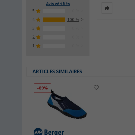
Avis vérifiés
5
0 %
4
100 %
3
0 %
2
0 %
1
0 %
ARTICLES SIMILAIRES
-89%