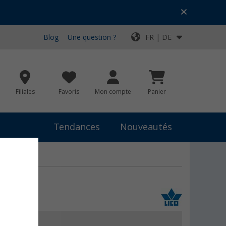
Blog
Une question ?
FR | DE
Filiales
Favoris
Mon compte
Panier
Tendances
Nouveautés
 €