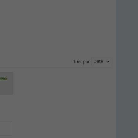
Date
Trier par
ifiée