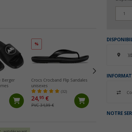
1
DISPONIBI
%
%
Vé
INFORMAT
e Berger
Crocs Crocband Flip Sandales
Crocs Crocband C
mmes
unisexes
sandales unisexes
(32)
(94)
Co
24,
€
49,
€
95
95
PVC 34,99 €
PVC 59,99 €
NOTRE SER
antidérapant