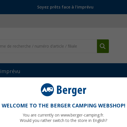
Soyez prêts face à l'imprévu
l'imprévu
ur femmes
Lico Sandale femme Bioline
WELCOME TO THE BERGER CAMPING WEBSHOP!
You are currently on www.berger-camping.fr.
Would you rather switch to the store in English?
PVC
25,95