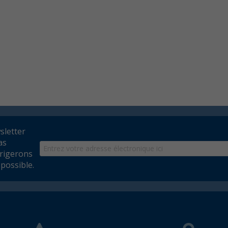
wsletter
as
rrigerons
possible.