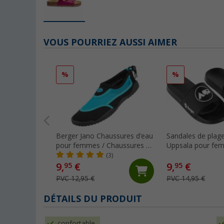
VOUS POURRIEZ AUSSI AIMER
%
%
Berger Jano Chaussures d'eau
Sandales de plag
pour femmes / Chaussures en
Uppsala pour fe
néoprène
(3)
9,
€
9,
€
95
95
PVC 12,95 €
PVC 14,95 €
DÉTAILS DU PRODUIT
confortable