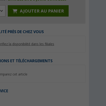
AJOUTER AU PANIER
LITÉ PRÈS DE CHEZ VOUS
%
%
rifiez la disponibilité dans les filiales
IONS ET TÉLÉCHARGEMENTS
log
Berger Jano Chaussures d'eau
Crocs Crocband Cl
/ chaussons néoprène pour
sandales unisexes
hommes
(7)
(31)
mparez cet article
9,
€
44,
€
95
95
PVC 12,95 €
PVC 54,99 €
VICE