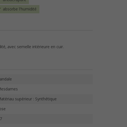
absorbe l'humidité
té, avec semelle intérieure en cuir.
andale
esdames
atériau supérieur : Synthétique
ose
7