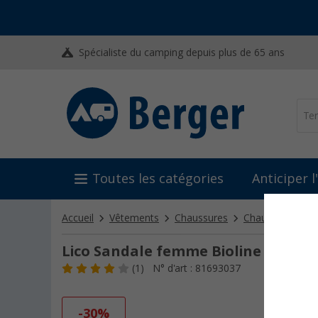
Spécialiste du camping depuis plus de 65 ans
Toutes les catégories
Anticiper 
Accueil
Vêtements
Chaussures
Chaussures po
Lico Sandale femme Bioline
(1)
N° d'art : 81693037
-30%