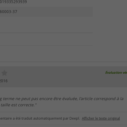
019335293939
60003-37
Évaluation vér
2016
ng terme ne peut pas encore être évaluée, l'article correspond à la
taille est correcte."
ntaire a été traduit automatiquement par Deepl.
Afficher le texte original