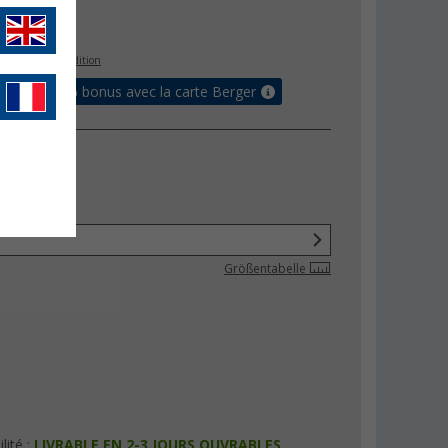
€
5
s les frais d'expédition
 jusqu'à 5% bonus avec la carte Berger
Größentabelle
lité :
LIVRABLE EN 2-3 JOURS OUVRABLES