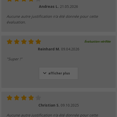
Andreas L.
21.05.2026
Hareng triangulaire Berger BasePeg, pack d
(1)
Aucune autre justification n'a été donnée pour cette
évaluation.
8,
€
99
dès
PVC
10,99 €
Évaluation vérifiée
Reinhard M.
09.04.2026
"Super !"
Piquet Berger StrongPeg avec crochet, 21 cm
9,
€
99
PVC
11,99 €
afficher plus
Pavillon pliable Festival Berger
Christian S.
09.10.2025
(2)
Aucune autre justification n'a été donnée pour cette
99,
€
99