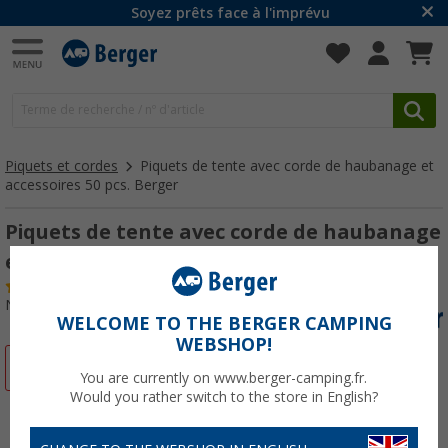
Soyez prêts face à l'imprévu
Piquets et cordes
Piquets de tente avec corde de haubanage et
accessoires 50 pcs. Berger
Piquets de tente avec corde de haubanage
et accessoires 50 pcs. Berger
(
Plus de
100)
N° d'art : 402200
WELCOME TO THE BERGER CAMPING
WEBSHOP!
-6%
You are currently on www.berger-camping.fr.
Would you rather switch to the store in English?