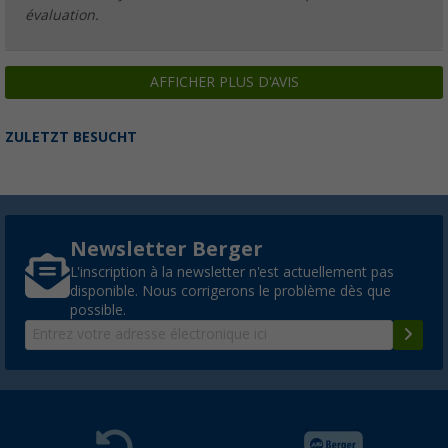
PVC
129,- €
évaluation.
AFFICHER PLUS D'AVIS
Tonnelle pliable 3 x 3 m Berger
ZULETZT BESUCHT
(28)
169,
€
00
PVC
199,- €
Newsletter Berger
L'inscription à la newsletter n'est actuellement pas
disponible. Nous corrigerons le problème dès que
Tente pliante Milano 6 Berger
possible.
(4)
289,
€
00
PVC
369,- €