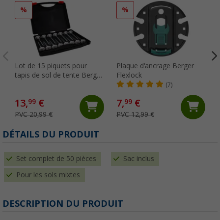
%
%
Lot de 15 piquets pour
Plaque d'ancrage Berger
tapis de sol de tente Berger
Flexlock
StrongPeg
(7)
13,
€
7,
€
99
99
PVC 20,99 €
PVC 12,99 €
DÉTAILS DU PRODUIT
Set complet de 50 pièces
Sac inclus
Pour les sols mixtes
DESCRIPTION DU PRODUIT