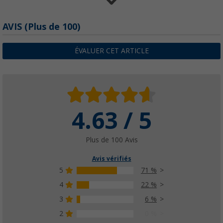
AVIS
(
Plus de
100)
Clou de terre carré Berger StrongPeg, paqu
8,
€
99
dès
PVC
10,99 €
ÉVALUER CET ARTICLE
4.63 / 5
Berger Asmera 6 Tente familiale pour 6 pe
(3)
694,
€
00
Plus de 100 Avis
Avis vérifiés
5
71 %
4
22 %
3
6 %
Auvent gonflable autoportant Liberta Air XL
(13)
2
0 %