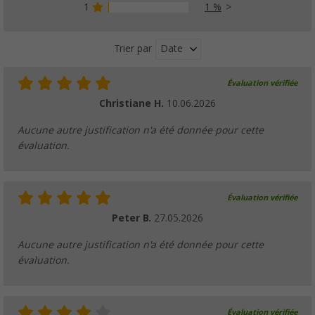
499,
€
00
1
1 %
PVC
849,- €
Date
Trier par
Évaluation vérifiée
Tente de hayon pour van VW T5 / T6 Tonale
Christiane H.
10.06.2026
(37)
94,
€
99
Aucune autre justification n'a été donnée pour cette
PVC
119,- €
évaluation.
Évaluation vérifiée
Auvent gonflable autoportant pour van Liber
Peter B.
27.05.2026
(53)
Aucune autre justification n'a été donnée pour cette
449,
€
00
PVC
629,- €
évaluation.
Évaluation vérifiée