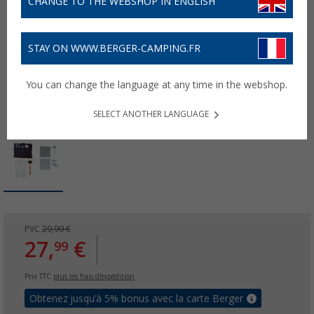
CHANGE TO THE WEBSHOP IN ENGLISH
STAY ON WWW.BERGER-CAMPING.FR
You can change the language at any time in the webshop.
SELECT ANOTHER LANGUAGE
PVC
29,99 €
27,
€
99
Prix TTC
plus les frais d'expédition
Obtenez jusqu'à 5% bonus avec la carte Berger