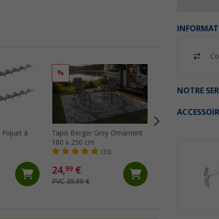
INFORMAT
Co
%
%
NOTRE SER
ACCESSOIR
 Piquet à
Tapis Berger Grey Ornament
Tapis de sol Berge
180 x 250 cm
GreyNature 250x3
(33)
(24)
24,
€
49,
€
99
99
PVC 39,99 €
PVC 59,99 €