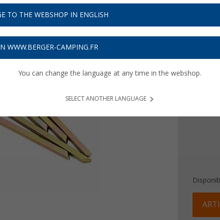
8,
99
E TO THE WEBSHOP IN ENGLISH
Prix TTC
plu
Obtenez
ON WWW.BERGER-CAMPING.FR
You can change the language at any time in the webshop.
Longueu
22 cm
SELECT ANOTHER LANGUAGE
Disponibi
ARTI