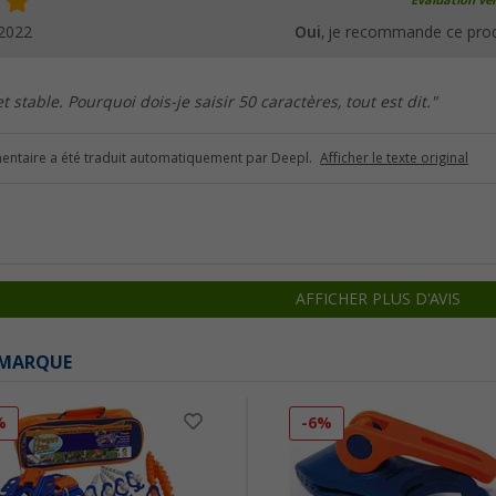
Évaluation vér
.2022
Oui
, je recommande ce prod
t stable. Pourquoi dois-je saisir 50 caractères, tout est dit."
ntaire a été traduit automatiquement par Deepl.
Afficher le texte original
AFFICHER PLUS D'AVIS
 MARQUE
%
-6%