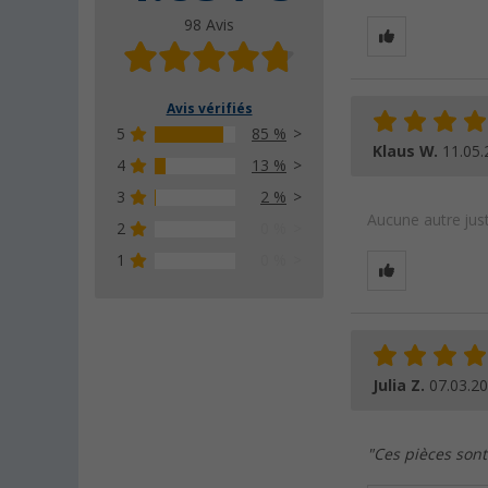
98 Avis
Avis vérifiés
5
85 %
Klaus W.
11.05.
4
13 %
3
2 %
Aucune autre just
2
0 %
1
0 %
Julia Z.
07.03.2
"Ces pièces sont