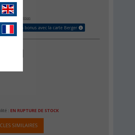
€
s les frais d'expédition
 jusqu'à 5% bonus avec la carte Berger
r
30 cm
lité :
EN RUPTURE DE STOCK
CLES SIMILAIRES