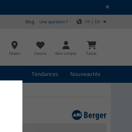
Blog
Une question ?
FR | DE
Filiales
Favoris
Mon compte
Panier
Tendances
Nouveautés
 €