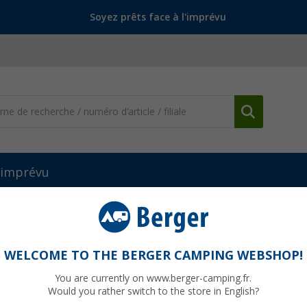
Soyez prêts face à l'imprévu
l'imprévu
t cordes
Sardines carrées, lot de 5 Berger
rger
WELCOME TO THE BERGER CAMPING WEBSHOP!
You are currently on www.berger-camping.fr.
Would you rather switch to the store in English?
PVC
10,99