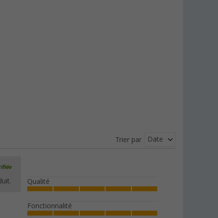
6,
€
99
PVC
8,99 €
Cordes de tente 3 mm, lot de 4
Berger
(44)
6,
€
99
dès
PVC
8,99 €
Date
Trier par
ifiée
uit.
Qualité
Fonctionnalité