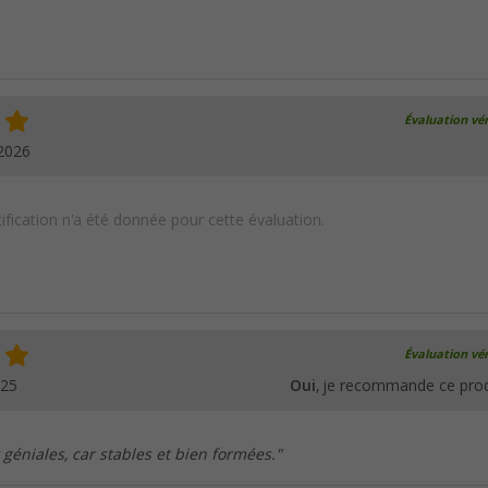
Évaluation vér
2026
ification n'a été donnée pour cette évaluation.
Évaluation vér
025
Oui
, je recommande ce prod
 géniales, car stables et bien formées."