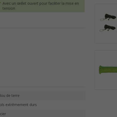
Avec un œillet ouvert pour faciliter la mise en
tension
lou de terre
ols extrêmement durs
cier