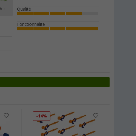
ifiée
uit.
Qualité
Fonctionnalité
-14%
-28