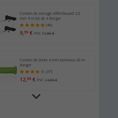
Cordon de serrage réfléchissant 2,5
mm 4 m lot de 4 Berger
(46)
9,
€
99
PVC
11,99 €
Cordon de tente 4 mm lumineux 20 m
Berger
(37)
12,
€
99
PVC
14,99 €
Tendeur de tente, lot de 5 Berger
(86)