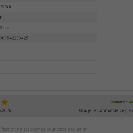
 Stück
r
2 cm
001542230425
Évaluation vér
6.2026
Oui
, je recommande ce prod
ification n'a été donnée pour cette évaluation.