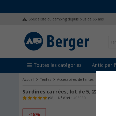
Spécialiste du camping depuis plus de 65 ans
Toutes les catégories
Anticiper 
Accueil
Tentes
Accessoires de tentes
Piquets e
Sardines carrées, lot de 5, 22 cm Be
(98)
N° d'art : 403030
-18%