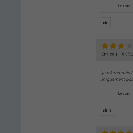
Le comme
Enrico J.
16.07.
"Je m'attendais 
uniquement pour
Le comme