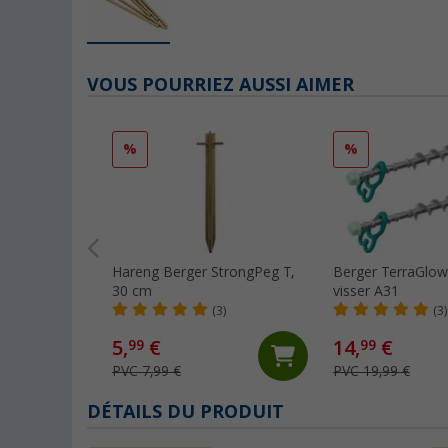
VOUS POURRIEZ AUSSI AIMER
%
%
Hareng Berger StrongPeg T,
Berger TerraGlow
30 cm
visser A31
(3)
(3)
5,
€
14,
€
99
99
PVC 7,99 €
PVC 19,99 €
DÉTAILS DU PRODUIT