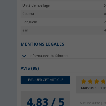
Unité d'emballage
5
Couleur
o
Longueur
2
ean
4
MENTIONS LÉGALES
Informations du fabricant
AVIS
(98)
ÉVALUER CET ARTICLE
Markus S.
01.0
4.83 / 5
Aucune autre just