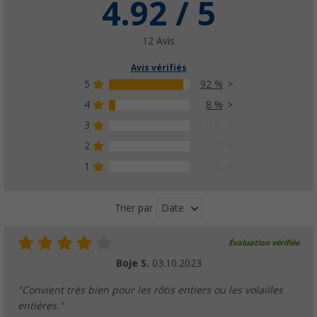
4.92 / 5
12 Avis
Avis vérifiés
5
92 %
4
8 %
3
0 %
2
0 %
1
0 %
Date
Trier par
Évaluation vérifiée
Boje S.
03.10.2023
"Convient très bien pour les rôtis entiers ou les volailles
entières."