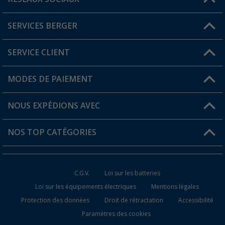
Une question ?
SERVICES BERGER
Trouver une magasin
SERVICE CLIENT
Devenir revendeur
Mon compte
MODES DE PAIEMENT
FAQ et contact
Favoris
Informations sur l'expédition
NOUS EXPÉDIONS AVEC
Carte de fidélité Berger
Retour de marchandises
NOS TOP CATÉGORIES
Statut de la commande
Accessoires caravanes et camping-cars
Devenir revendeur
C.G.V.
Loi sur les batteries
Accessoires de cuisine de camping
Loi sur les équipements électriques
Mentions légales
Protection des données
Droit de rétractation
Accessibilité
Meubles de camping
Paramètres des cookies
Toilettes de camping