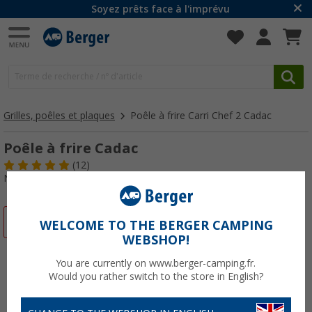
Soyez prêts face à l'imprévu
Grilles, poêles et plaques
Poêle à frire Carri Chef 2 Cadac
Poêle à frire Cadac
(12)
N° d'art : 458300
-19%
WELCOME TO THE BERGER CAMPING
WEBSHOP!
You are currently on www.berger-camping.fr.
Would you rather switch to the store in English?