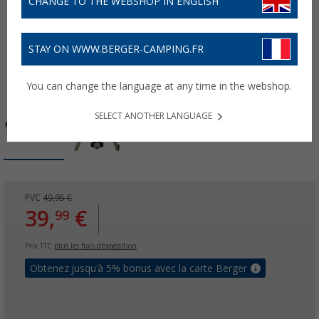
CHANGE TO THE WEBSHOP IN ENGLISH
STAY ON WWW.BERGER-CAMPING.FR
You can change the language at any time in the webshop.
SELECT ANOTHER LANGUAGE
PVC
49,95 €
39,
€
99
Prix TTC
plus les frais d'expédition
Obtenez jusqu'à 5% bonus avec la carte Berger