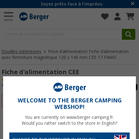
Soyez prêts face à l'imprévu
Douilles extérieures
Prise d'alimentation Fiche d'alimentation
avec fermeture magnétique 120 x 140 mm CEE 17 FAWO
Fiche d'alimentation CEE
(49)
N° d'art : 279629
WELCOME TO THE BERGER CAMPING
-9%
WEBSHOP!
You are currently on www.berger-camping.fr.
Would you rather switch to the store in English?