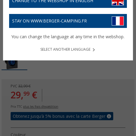
CHANGE TO THE WEBSHOP IN ENGLISH
STAY ON WWW.BERGER-CAMPING.FR
You can change the language at any time in the webshop.
SELECT ANOTHER LANGUAGE
PVC
32,99 €
29,
€
99
Prix TTC
plus les frais d'expédition
Obtenez jusqu'à 5% bonus avec la carte Berger
Couleur