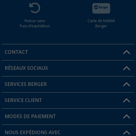
Retour sans
Carte de fidélité
frais d'expédition
Berger
CONTACT
RÉSEAUX SOCIAUX
Une question ?
SERVICES BERGER
Trouver une magasin
SERVICE CLIENT
Devenir revendeur
Mon compte
MODES DE PAIEMENT
FAQ et contact
Favoris
Informations sur l'expédition
NOUS EXPÉDIONS AVEC