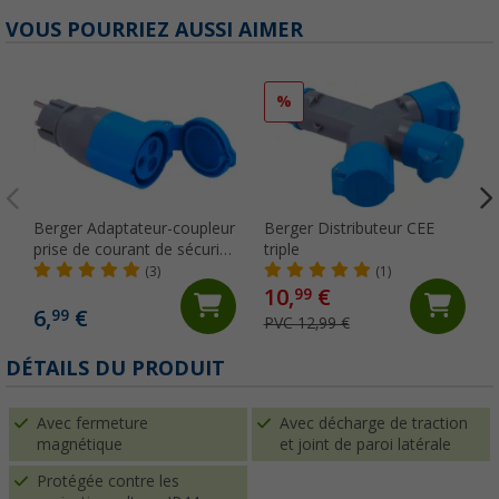
VOUS POURRIEZ AUSSI AIMER
%
Berger Adaptateur-coupleur
Berger Distributeur CEE
prise de courant de sécurité
triple
sur prise de courant CEE
(3)
(1)
10,
€
99
6,
€
99
PVC 12,99 €
DÉTAILS DU PRODUIT
Avec fermeture
Avec décharge de traction
magnétique
et joint de paroi latérale
Protégée contre les