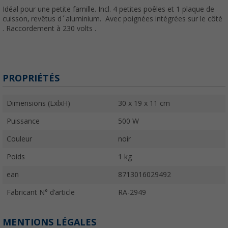
Idéal pour une petite famille. Incl. 4 petites poêles et 1 plaque de
cuisson, revêtus d´aluminium. Avec poignées intégrées sur le côté
. Raccordement à 230 volts .
PROPRIÉTÉS
Dimensions (LxlxH)
30 x 19 x 11 cm
Puissance
500 W
Couleur
noir
Poids
1 kg
ean
8713016029492
Fabricant N° d'article
RA-2949
MENTIONS LÉGALES