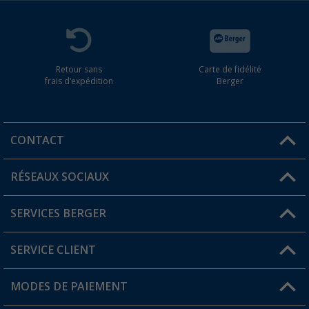
Retour sans
Carte de fidélité
frais d'expédition
Berger
CONTACT
RÉSEAUX SOCIAUX
Une question ?
SERVICES BERGER
Trouver une magasin
SERVICE CLIENT
Devenir revendeur
Mon compte
MODES DE PAIEMENT
FAQ et contact