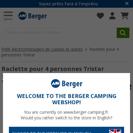
Soyez prêts face à l'imprévu
Petit électroménagers de cuisine et autres
Raclette pour 4
personnes Tristar
Raclette pour 4 personnes Tristar
(16)
N° d'art : 438980
WELCOME TO THE BERGER CAMPING
WEBSHOP!
You are currently on www.berger-camping.fr.
Would you rather switch to the store in English?