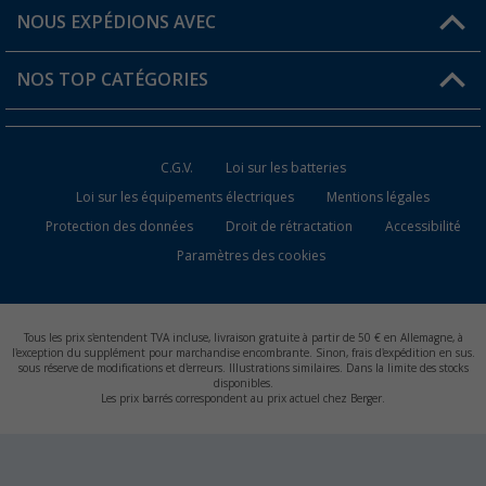
Favoris
Informations sur l'expédition
NOUS EXPÉDIONS AVEC
Carte de fidélité Berger
Retour de marchandises
NOS TOP CATÉGORIES
Statut de la commande
Accessoires caravanes et camping-cars
Devenir revendeur
C.G.V.
Loi sur les batteries
Accessoires de cuisine de camping
Loi sur les équipements électriques
Mentions légales
Protection des données
Droit de rétractation
Accessibilité
Meubles de camping
Paramètres des cookies
Toilettes de camping
Batteries et chargeurs
Tous les prix s'entendent TVA incluse, livraison gratuite à partir de 50 € en Allemagne, à
l'exception du supplément pour marchandise encombrante. Sinon, frais d'expédition en sus.
sous réserve de modifications et d'erreurs. Illustrations similaires. Dans la limite des stocks
disponibles.
Les prix barrés correspondent au prix actuel chez Berger.