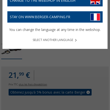
CHANGE TO THE WEBSHOP IN ENGLISH
STAY ON WWW.BERGER-CAMPING.FR
You can change the language at any time in the webshop.
SELECT ANOTHER LANGUAGE
21,
€
99
Prix TTC
plus les frais d'expédition
Obtenez jusqu'à 5% bonus avec la carte Berger