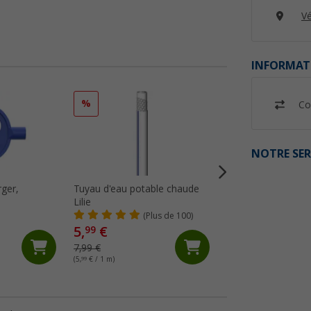
Vé
INFORMAT
%
%
Co
NOTRE SER
rger,
Tuyau d'eau potable chaude
Tuyau spiralé gri
e
Lilie
Lilie
(Plus de 100)
(99)
5,
€
5,
€
99
99
7,99 €
6,99 €
(5,
99
€ / 1 m)
(5,
99
€ / 1 m)