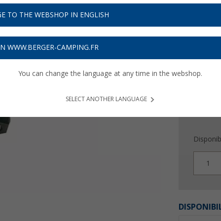
10,
9
E TO THE WEBSHOP IN ENGLISH
Prix TTC
plu
Obtenez
ON WWW.BERGER-CAMPING.FR
You can change the language at any time in the webshop.
SELECT ANOTHER LANGUAGE
Disponibi
1
DISPONIBI