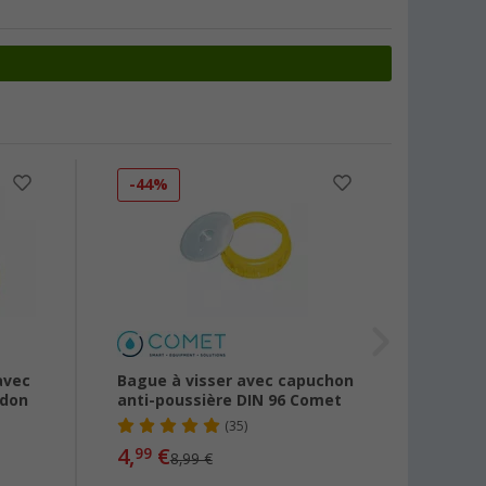
-44%
-11
avec
Bague à visser avec capuchon
Soupa
idon
anti-poussière DIN 96 Comet
plast
jusqu'
(35)
4,
€
99
8,99 €
1
dès