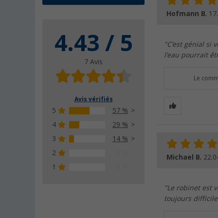
Hofmann B.
17
4.43 / 5
"C'est génial si 
l'eau pourrait êt
7 Avis
Le comme
Avis vérifiés
5
57 %
4
29 %
3
14 %
2
0 %
Michael B.
22.0
1
0 %
"Le robinet est v
toujours diffici