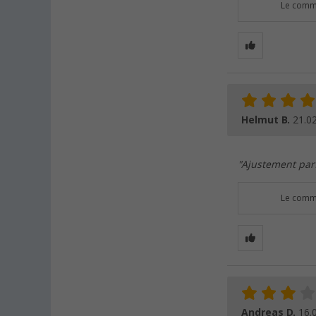
Le comme
Helmut B.
21.0
"Ajustement parf
Le comme
Andreas D.
16.