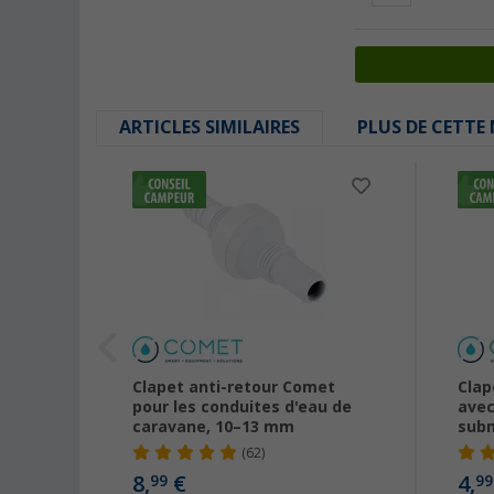
ARTICLES SIMILAIRES
PLUS DE CETTE
 Jaune
Clapet anti-retour Comet
Clap
pour les conduites d'eau de
avec
caravane, 10–13 mm
subm
(62)
8,
€
4,
99
99