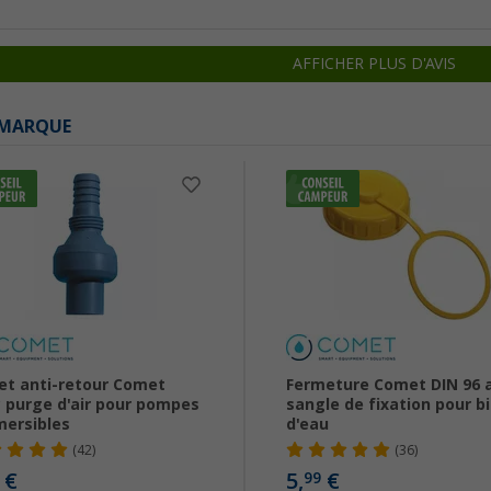
AFFICHER PLUS D'AVIS
 MARQUE
et anti-retour Comet
Fermeture Comet DIN 96 
 purge d'air pour pompes
sangle de fixation pour b
ersibles
d'eau
(42)
(36)
€
5,
€
99