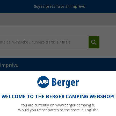
Soyez prêts face à l'imprévu
l'imprévu
 en eau
Pièces détachées et accessoires pour eau
Robinet de v
ilie
WELCOME TO THE BERGER CAMPING WEBSHOP!
You are currently on www.berger-camping.fr.
Would you rather switch to the store in English?
jusqu'à p