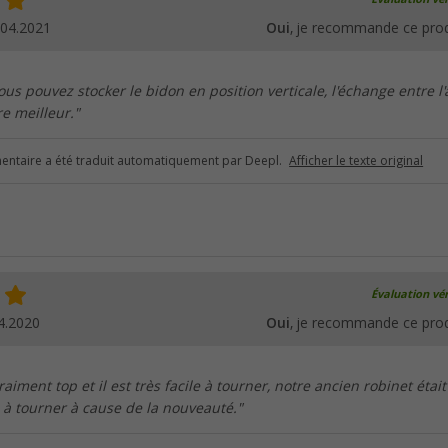
.04.2021
Oui
, je recommande ce prod
vous pouvez stocker le bidon en position verticale, l'échange entre l'a
re meilleur."
ntaire a été traduit automatiquement par Deepl.
Afficher le texte original
Évaluation vér
4.2020
Oui
, je recommande ce prod
raiment top et il est très facile à tourner, notre ancien robinet était
le à tourner à cause de la nouveauté."