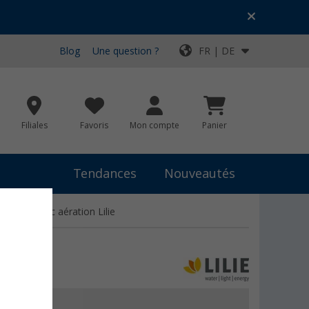
Blog
Une question ?
FR | DE
Filiales
Favoris
Mon compte
Panier
Tendances
Nouveautés
idange, avec aération Lilie
résent
11,99 €