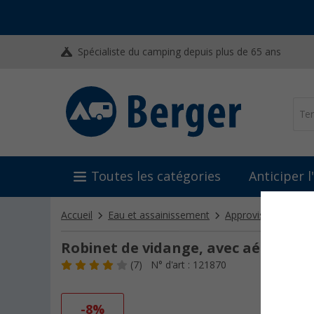
Spécialiste du camping depuis plus de 65 ans
Toutes les catégories
Anticiper 
Accueil
Eau et assainissement
Approvisionnement
Robinet de vidange, avec aération L
(7)
N° d'art : 121870
-8%