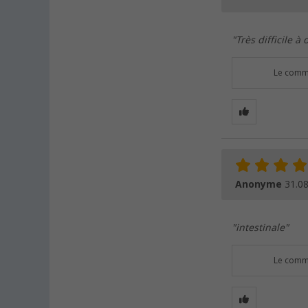
"Très difficile à
Le comme
Anonyme
31.0
"intestinale"
Le comme