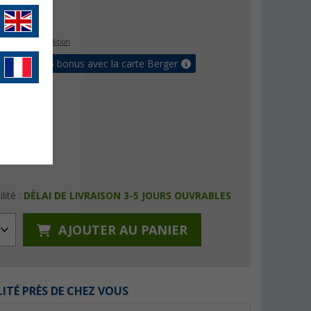
€
9
s les frais d'expédition
 jusqu'à 5% bonus avec la carte Berger
lité :
DÉLAI DE LIVRAISON 3-5 JOURS OUVRABLES
AJOUTER AU PANIER
LITÉ PRÈS DE CHEZ VOUS