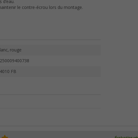
 d'eau.
aintenir le contre-écrou lors du montage.
lanc, rouge
250009400738
4010 FB
Évaluation vér