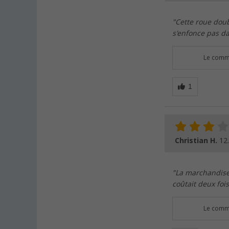
"Cette roue doub
s'enfonce pas da
Le comme
Christian H.
12
"La marchandise
coûtait deux foi
Le comme