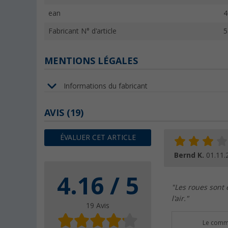
ean
4
Fabricant N° d'article
5
MENTIONS LÉGALES
Informations du fabricant
AVIS
(19)
ÉVALUER CET ARTICLE
Bernd K.
01.11.
4.16 / 5
"Les roues sont 
l'air."
19 Avis
Le comme