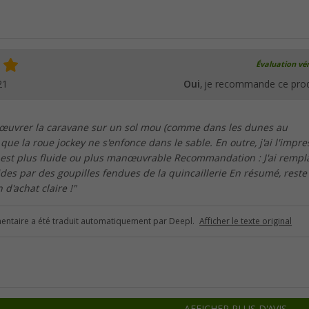
Évaluation vér
21
Oui
, je recommande ce prod
œuvrer la caravane sur un sol mou (comme dans les dunes au
ue la roue jockey ne s'enfonce dans le sable. En outre, j'ai l'impre
 est plus fluide ou plus manœuvrable Recommandation : J'ai rempl
ides par des goupilles fendues de la quincaillerie En résumé, rest
'achat claire !"
ntaire a été traduit automatiquement par Deepl.
Afficher le texte original