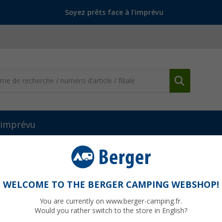
Soyez prêts face à l'imprévu
l'imprévu
que
Roues Jockey
Roue de jockey double Easy-Wheel Reich
Reich
WELCOME TO THE BERGER CAMPING WEBSHOP!
You are currently on www.berger-camping.fr.
Would you rather switch to the store in English?