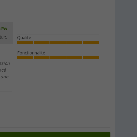
ifiée
uit.
Qualité
Fonctionnalité
ssion
acé
e une