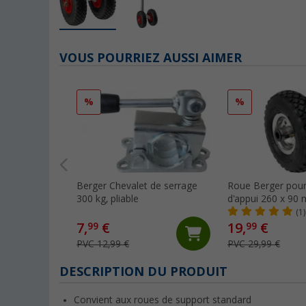
VOUS POURRIEZ AUSSI AIMER
%
%
Berger Chevalet de serrage
Roue Berger pour
300 kg, pliable
d'appui 260 x 90
(1)
7,
€
19,
€
99
99
PVC 12,99 €
PVC 29,99 €
DESCRIPTION DU PRODUIT
Convient aux roues de support standard