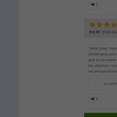
Kai M.
09.06.20
"Idéal pour man
Danemark) sans q
que la caravane
les attaches rap
recommandation d
Le comme