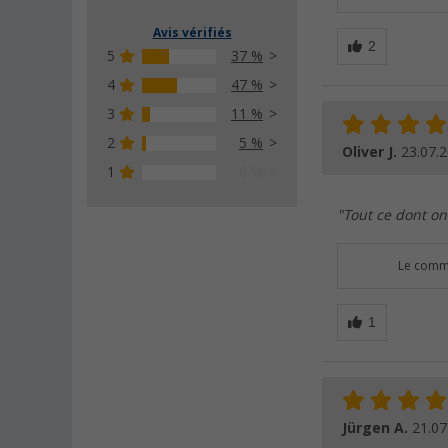
Avis vérifiés
5
37 %
4
47 %
3
11 %
2
5 %
Oliver J.
23.07.
1
0 %
"Tout ce dont on 
Le comme
Jürgen A.
21.07