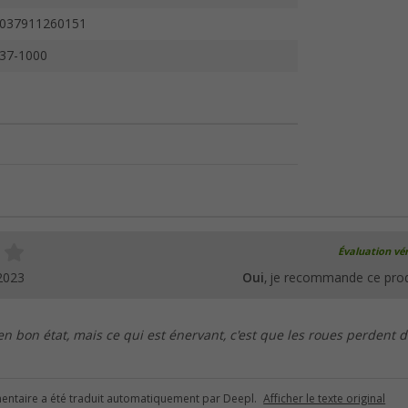
037911260151
37-1000
Évaluation vér
2023
Oui
, je recommande ce prod
en bon état, mais ce qui est énervant, c'est que les roues perdent 
ntaire a été traduit automatiquement par Deepl.
Afficher le texte original