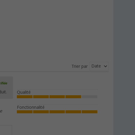
Date
Trier par
ifiée
uit.
Qualité
Fonctionnalité
de