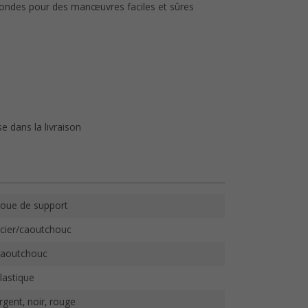
fondes pour des manœuvres faciles et sûres
se dans la livraison
oue de support
cier/caoutchouc
aoutchouc
lastique
rgent, noir, rouge