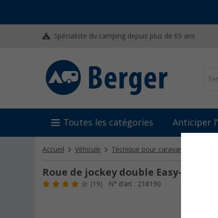
Spécialiste du camping depuis plus de 65 ans
Toutes les catégories
Anticiper 
Accueil
Véhicule
Técnique pour caravane et rémor
Roue de jockey double Easy-Wheel 
(19)
N° d'art : 218190