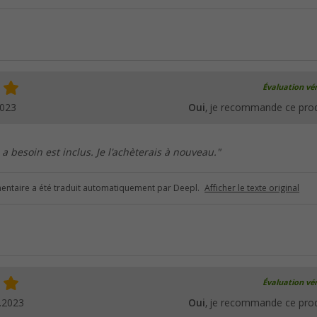
Évaluation vér
2023
Oui
, je recommande ce prod
a besoin est inclus. Je l'achèterais à nouveau."
ntaire a été traduit automatiquement par Deepl.
Afficher le texte original
Évaluation vér
.2023
Oui
, je recommande ce prod