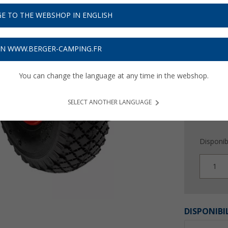
68,
9
E TO THE WEBSHOP IN ENGLISH
Prix TTC
liv
Obtenez
ON WWW.BERGER-CAMPING.FR
You can change the language at any time in the webshop.
SELECT ANOTHER LANGUAGE
Disponibi
1
DISPONIBI