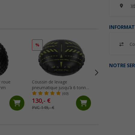
Vé
INFORMAT
Co
%
%
NOTRE SER
 roue
Coussin de levage
Pèse essieux jusqu
 mm
pneumatique jusqu'à 6 tonnes
Caravan Berger
et jusqu'à 305 mm de largeur
(69)
(60)
de pneu Camper Flat-Jack
130,- €
97,
€
99
PVC 149,- €
PVC 159,- €