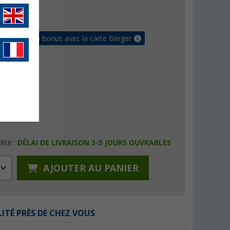
€
9
raison gratuite
 jusqu'à 5% bonus avec la carte Berger
lité :
DÉLAI DE LIVRAISON 3-5 JOURS OUVRABLES
AJOUTER AU PANIER
LITÉ PRÈS DE CHEZ VOUS