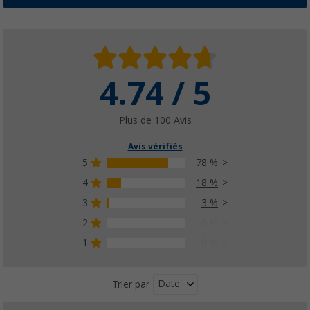
4.74 / 5
Berger Kynne Assiette plate Ø 25 cm
(12)
2,
€
99
Plus de 100 Avis
PVC
5,99 €
Avis vérifiés
5
78 %
4
18 %
3
3 %
Berger Sevilla RPET Set de vaisselle 16 pcs.
(2)
2
0 %
34,
€
99
1
0 %
PVC
49,99 €
Date
Trier par