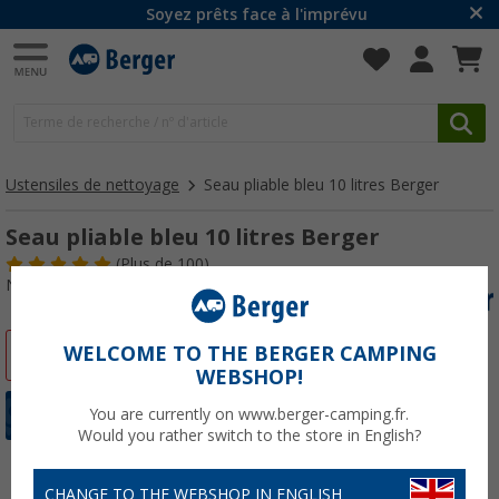
Soyez prêts face à l'imprévu
Ustensiles de nettoyage
Seau pliable bleu 10 litres Berger
Seau pliable bleu 10 litres Berger
(
Plus de
100)
N° d'art : 418820
WELCOME TO THE BERGER CAMPING
-15%
WEBSHOP!
You are currently on www.berger-camping.fr.
Would you rather switch to the store in English?
CHANGE TO THE WEBSHOP IN ENGLISH