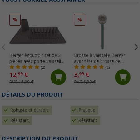
%
%
Berger égouttoir set de 3
Brosse à vaisselle Berger
pièces avec porte-vaisselle,
avec tête de brosse de
tapis d'égouttage et porte-
rechange verte
(2)
(2)
couverts gris
12,
€
3,
€
99
99
PVC 15,99 €
PVC 6,99 €
DÉTAILS DU PRODUIT
Robuste et durable
Pratique
Résistant
Résistant
DESCRIPTION DU PRODUIT