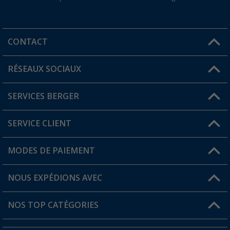
CONTACT
RÉSEAUX SOCIAUX
Une question ?
SERVICES BERGER
Trouver une magasin
SERVICE CLIENT
Devenir revendeur
Mon compte
MODES DE PAIEMENT
FAQ et contact
Favoris
Informations sur l'expédition
NOUS EXPÉDIONS AVEC
Carte de fidélité Berger
Retour de marchandises
NOS TOP CATÉGORIES
Statut de la commande