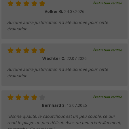
Évaluation vérifiée
Brosse à vaisselle Berger avec tête de bro
Volker G.
24.07.2026
(2)
3,
€
99
Aucune autre justification n'a été donnée pour cette
PVC
6,99 €
évaluation.
Évaluation vérifiée
Nettoyant pour caravanes et plastiques 1 L
Wachter O.
22.07.2026
(63)
Aucune autre justification n'a été donnée pour cette
8,
€
99
PVC
9,99 €
évaluation.
Évaluation vérifiée
Bernhard S.
13.07.2026
Seau pliable turquoise turquoise/gris 5 litre
(
Plus de
100)
"Bonne qualité, le caoutchouc est un peu souple, ce qui
rend le pliage un peu délicat. Avec un peu d'entraînement,
8,
€
99
PVC
9,99 €