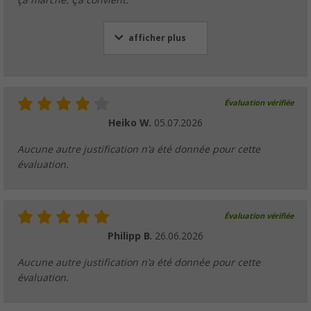
ça marche. Ça convient."
afficher plus
Bol pliable en silicone avec anse 16 litres B
(
Plus de
100)
Évaluation vérifiée
9,
€
99
PVC
19,99 €
Heiko W.
05.07.2026
Aucune autre justification n'a été donnée pour cette
évaluation.
Nettoyant anti-pluie 500 ml Berger
(
Plus de
100)
Évaluation vérifiée
9,
€
99
Philipp B.
26.06.2026
PVC
10,99 €
Aucune autre justification n'a été donnée pour cette
évaluation.