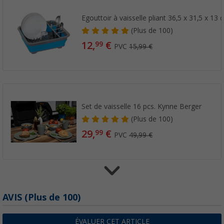
Egouttoir à vaisselle pliant 36,5 x 31,5 x 13
(
Plus de
100)
12,
€
99
PVC
15,99 €
Set de vaisselle 16 pcs. Kynne Berger
(
Plus de
100)
29,
€
99
PVC
49,99 €
Brosse à vaisselle Berger
AVIS
(
Plus de
100)
(4)
1,
€
99
ÉVALUER CET ARTICLE
PVC
4,99 €