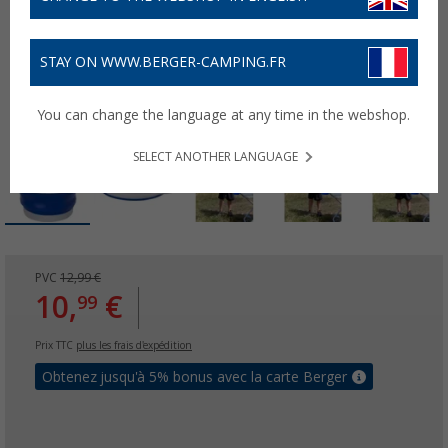
STAY ON WWW.BERGER-CAMPING.FR
You can change the language at any time in the webshop.
SELECT ANOTHER LANGUAGE
PVC
12,99 €
10,
€
99
Prix TTC
plus les frais d'expédition
Obtenez jusqu'à 5% bonus avec la carte Berger