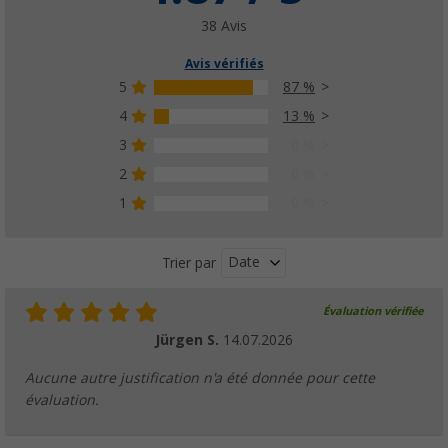
38 Avis
Avis vérifiés
5
87 %
4
13 %
3
0 %
2
0 %
1
0 %
Date
Trier par
Évaluation vérifiée
Jürgen S.
14.07.2026
Aucune autre justification n'a été donnée pour cette
évaluation.