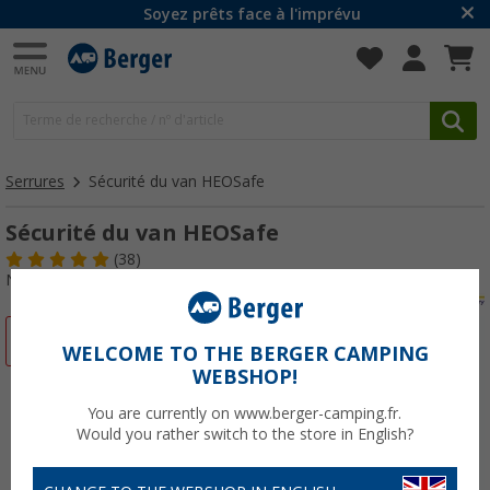
Soyez prêts face à l'imprévu
Serrures
Sécurité du van HEOSafe
Sécurité du van HEOSafe
(38)
N° d'art : 107530
-10%
WELCOME TO THE BERGER CAMPING
WEBSHOP!
You are currently on www.berger-camping.fr.
Would you rather switch to the store in English?