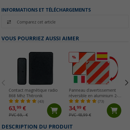
INFORMATIONS ET TÉLÉCHARGEMENTS
Comparez cet article
VOUS POURRIEZ AUSSI AIMER
%
Contact magnétique radio
Panneau d'avertissement
868 Mhz Thitronik
réversible en aluminium 2-
en-1 Italie / Espagne 50 x
(43)
(73)
50 cm IWH
63,
€
34,
€
99
99
PVC 69,- €
PVC 48,99 €
DESCRIPTION DU PRODUIT