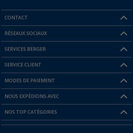
CONTACT
RÉSEAUX SOCIAUX
Une question ?
SERVICES BERGER
Trouver une magasin
SERVICE CLIENT
Devenir revendeur
Mon compte
MODES DE PAIEMENT
FAQ et contact
Favoris
Informations sur l'expédition
NOUS EXPÉDIONS AVEC
Carte de fidélité Berger
Retour de marchandises
NOS TOP CATÉGORIES
Statut de la commande
Accessoires caravanes et camping-cars
Devenir revendeur