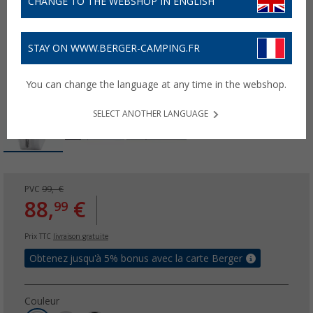
CHANGE TO THE WEBSHOP IN ENGLISH
STAY ON WWW.BERGER-CAMPING.FR
You can change the language at any time in the webshop.
SELECT ANOTHER LANGUAGE
PVC
99,- €
88,
€
99
Prix TTC
livraison gratuite
Obtenez jusqu'à 5% bonus avec la carte Berger
Couleur