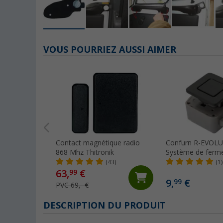
VOUS POURRIEZ AUSSI AIMER
Contact magnétique radio
Confurn R-EVOL
868 Mhz Thitronik
Système de ferm
Lock carré noir
(43)
(1)
63,
€
99
9,
€
99
PVC 69,- €
DESCRIPTION DU PRODUIT