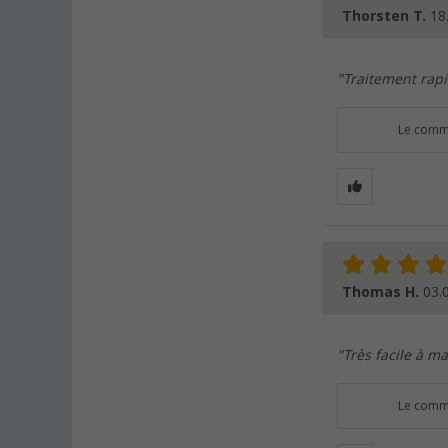
Thorsten T.
18
"Traitement rapi
Le comme
Thomas H.
03.
"Très facile à m
Le comme