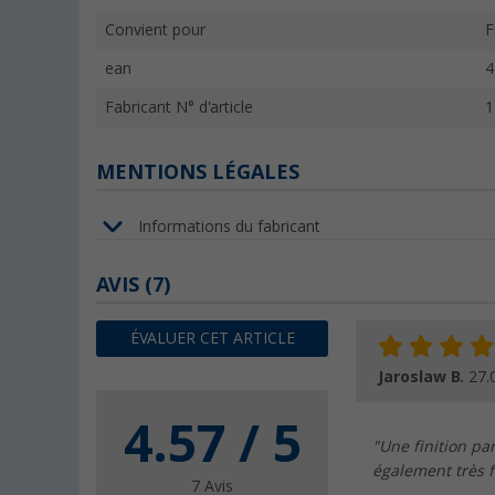
Convient pour
F
ean
4
Fabricant N° d'article
1
MENTIONS LÉGALES
Informations du fabricant
AVIS
(7)
ÉVALUER CET ARTICLE
Jaroslaw B.
27.
4.57 / 5
"Une finition pa
également très fa
7 Avis