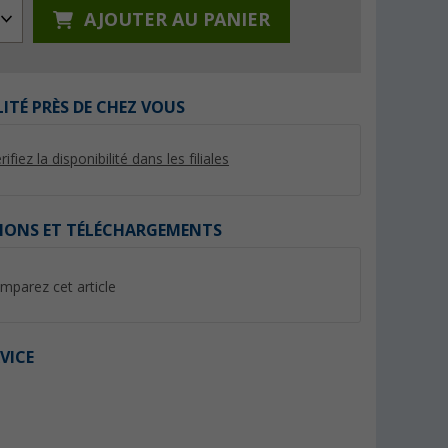
AJOUTER AU PANIER
LITÉ PRÈS DE CHEZ VOUS
rifiez la disponibilité dans les filiales
%
IONS ET TÉLÉCHARGEMENTS
mparez cet article
 2 clés
Extincteurs 2 kg Petex
AL-KO Safety Dispos
antivol compact po
(67)
3004
(Plu
71,
€
99
31,
€
99
VICE
PVC 113,95 €
(16,
00
€ / 1 kg)