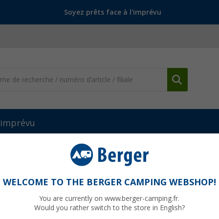
Soyez prêts face à l'imprévu
l'imprévu
Serrure à pêne pour portes de cabine (Fiat Ducato 230, Peugeot Box
ne (Fiat Ducato 230, Peugeot Boxer, Citroën
WELCOME TO THE BERGER CAMPING WEBSHOP!
You are currently on www.berger-camping.fr.
Would you rather switch to the store in English?