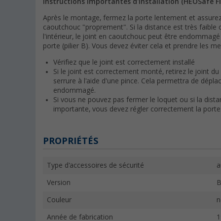
Instructions importantes d'installation (HEOSafe Fi
Après le montage, fermez la porte lentement et assurez
caoutchouc "proprement". Si la distance est très faible
l'intérieur, le joint en caoutchouc peut être endommagé 
porte (pilier B). Vous devez éviter cela et prendre les m
Vérifiez que le joint est correctement installé
Si le joint est correctement monté, retirez le joint du
serrure à l'aide d'une pince. Cela permettra de déplacer 
endommagé.
Si vous ne pouvez pas fermer le loquet ou si la dista
importante, vous devez régler correctement la porte
PROPRIÉTÉS
Type d'accessoires de sécurité
a
Version
B
Couleur
n
Année de fabrication
1