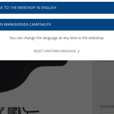
PVC
99,- €
91,
E TO THE WEBSHOP IN ENGLISH
9
Prix TTC
liv
ON WWW.BERGER-CAMPING.FR
Obtenez
You can change the language at any time in the webshop.
Version
Bouton
SELECT ANOTHER LANGUAGE
Bouton 
Disponibi