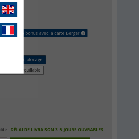
€
9
raison gratuite
 jusqu'à 5% bonus avec la carte Berger
 rotatif avec blocage
rotatif verrouillable
lité :
DÉLAI DE LIVRAISON 3-5 JOURS OUVRABLES