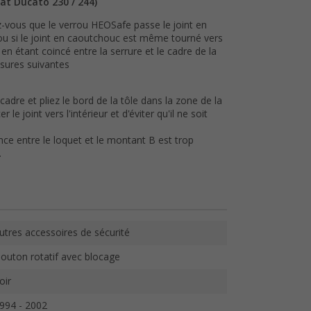
at Ducato 230 / 244)
-vous que le verrou HEOSafe passe le joint en
 ou si le joint en caoutchouc est même tourné vers
en étant coincé entre la serrure et le cadre de la
esures suivantes
 cadre et pliez le bord de la tôle dans la zone de la
le joint vers l'intérieur et d'éviter qu'il ne soit
nce entre le loquet et le montant B est trop
.
utres accessoires de sécurité
outon rotatif avec blocage
oir
994 - 2002