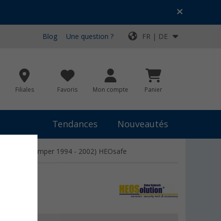
Blog
Une question ?
FR | DE
Filiales
Favoris
Mon compte
Panier
Tendances
Nouveautés
er, Citroën Jumper 1994 - 2002) HEOsafe