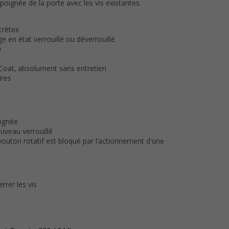
 poignée de la porte avec les vis existantes.
crètes
e en état verrouillé ou déverrouillé
e
Coat, absolument sans entretien
ires
oignée
uveau verrouillé
 bouton rotatif est bloqué par l'actionnement d'une
errer les vis