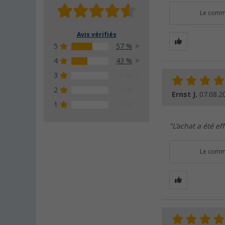
Le comme
Avis vérifiés
5
57 %
4
43 %
3
0 %
2
0 %
Ernst J.
07.08.2
1
0 %
"L'achat a été ef
Le comme