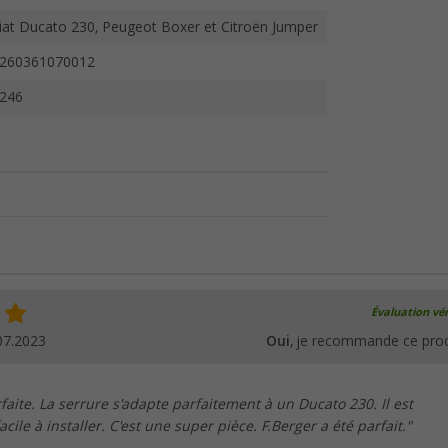
iat Ducato 230, Peugeot Boxer et Citroën Jumper
260361070012
246
Évaluation vér
07.2023
Oui
, je recommande ce prod
rfaite. La serrure s'adapte parfaitement à un Ducato 230. Il est
cile à installer. C'est une super pièce. F.Berger a été parfait."