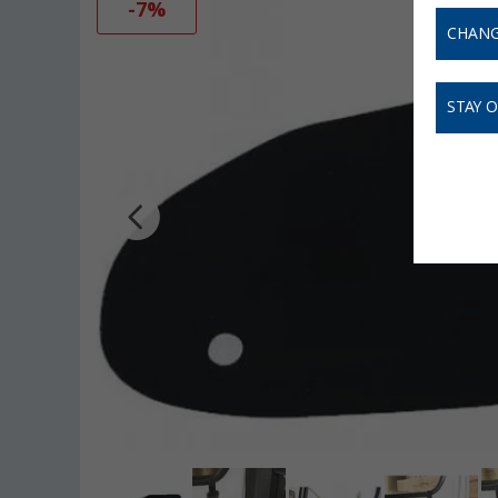
-7%
CHANG
STAY 