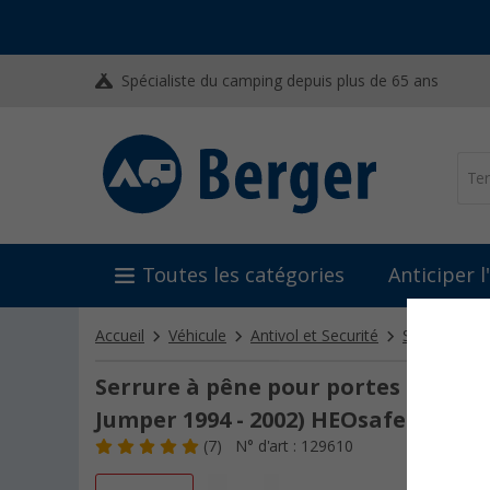
Spécialiste du camping depuis plus de 65 ans
Toutes les catégories
Anticiper 
Accueil
Véhicule
Antivol et Securité
Serrures
Serrure à pêne pour portes de cabi
Jumper 1994 - 2002) HEOsafe
(7)
N° d'art : 129610