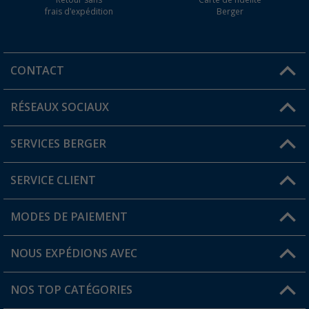
frais d'expédition
Berger
CONTACT
RÉSEAUX SOCIAUX
Une question ?
SERVICES BERGER
Trouver une magasin
SERVICE CLIENT
Devenir revendeur
Mon compte
MODES DE PAIEMENT
FAQ et contact
Favoris
Informations sur l'expédition
NOUS EXPÉDIONS AVEC
Carte de fidélité Berger
Retour de marchandises
NOS TOP CATÉGORIES
Statut de la commande