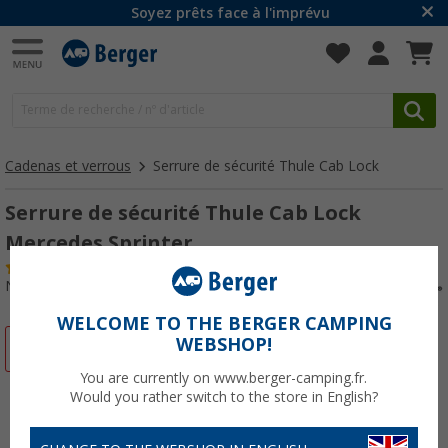
Soyez prêts face à l'imprévu
Cadenas et verrous
Serrure de sécurité Thule Cab Lock
Serrure de sécurité Thule Cab Lock
Mercedes Sprinter
(3)
N° d'art : 225340
WELCOME TO THE BERGER CAMPING
WEBSHOP!
-55%
You are currently on www.berger-camping.fr.
Would you rather switch to the store in English?