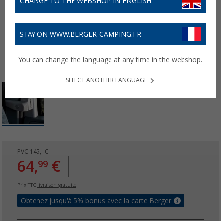
CHANGE TO THE WEBSHOP IN ENGLISH
STAY ON WWW.BERGER-CAMPING.FR
You can change the language at any time in the webshop.
SELECT ANOTHER LANGUAGE
PVC
145,- €
64,
€
99
Prix TTC
livraison gratuite
Obtenez jusqu'à 5% bonus avec la carte Berger