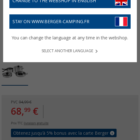
CHANGE TO THE WEBSHOP IN ENGLISH
STAY ON WWW.BERGER-CAMPING.FR
You can change the language at any time in the webshop.
SELECT ANOTHER LANGUAGE
PVC
94,99 €
68,
€
99
Prix TTC
livraison gratuite
Obtenez jusqu'à 5% bonus avec la carte Berger