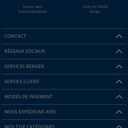
Retour sans
Carte de fidélité
frais d'expédition
Berger
CONTACT
RÉSEAUX SOCIAUX
Une question ?
SERVICES BERGER
Trouver une magasin
SERVICE CLIENT
Devenir revendeur
Mon compte
MODES DE PAIEMENT
FAQ et contact
Favoris
Informations sur l'expédition
NOUS EXPÉDIONS AVEC
Carte de fidélité Berger
Retour de marchandises
NOS TOP CATÉGORIES