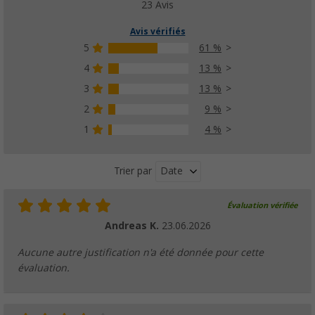
23 Avis
Autres versions disponibles
Avis vérifiés
5
61 %
4
13 %
3
13 %
Écumoire Berger en silicone/plastique
(2)
2
9 %
2,
€
99
1
4 %
PVC
5,99 €
Date
Trier par
Évaluation vérifiée
Cuillère à pâtes Berger en silicone/plastique
Andreas K.
23.06.2026
(3)
2,
€
99
Aucune autre justification n'a été donnée pour cette
PVC
5,99 €
évaluation.