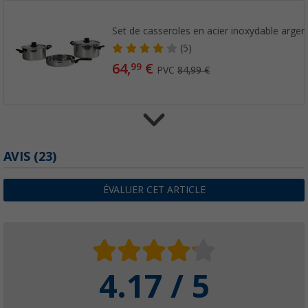
Set de casseroles en acier inoxydable argen
(5)
64,
€
99
PVC
84,99 €
Berger Passoire de cuisine pliable
AVIS
(23)
(14)
6,
€
99
ÉVALUER CET ARTICLE
dès
PVC
10,99 €
Louche Berger en silicone/plastique
4.17 / 5
(5)
2,
€
99
PVC
5,99 €