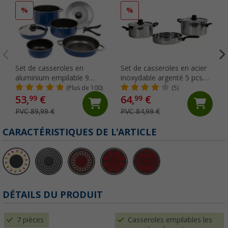
%
%
Set de casseroles en
Set de casseroles en acier
aluminium empilable 9
inoxydable argenté 5 pcs.
pièces bleu Berger
Berger
(Plus de 100)
(5)
53,
€
64,
€
99
99
PVC 89,99 €
PVC 84,99 €
CARACTÉRISTIQUES DE L'ARTICLE
DÉTAILS DU PRODUIT
7 pièces
Casseroles empilables les