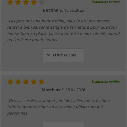
Évaluation vérifiée
Spatule Berger en silicone/plastique
Bettina S.
10.06.2026
(8)
"Les pots ont une bonne taille, mais je n'ai pas encore
2,
€
99
PVC
5,99 €
réussi à bien serrer la sangle de fermeture pour que tout
tienne bien en place. Ça ira peut-être mieux cet été, quand
on l'utilisera tout le temps."
afficher plus
Spatule Berger fendue en silicone/plastique
(5)
2,
€
99
PVC
5,99 €
Évaluation vérifiée
Matthias F.
15.04.2026
"Des casseroles vraiment géniales, elles font très bien
l'affaire pour cuisiner en caravane ; idéales pour 3
Brosse à vaisselle Berger
personnes"
(4)
1,
€
99
PVC
4,99 €