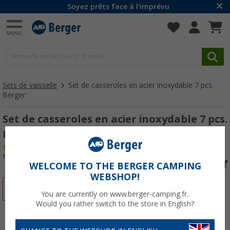
Soyez prêts face à l'imprévu
Sets de vaisselle
Set de casseroles en acier inoxydable 7 pcs.
Berger
Set de casseroles en acier inoxydable 7 pcs.
Berger
(23)
N° d'art : 447130
WELCOME TO THE BERGER CAMPING
WEBSHOP!
-27%
You are currently on www.berger-camping.fr.
Would you rather switch to the store in English?