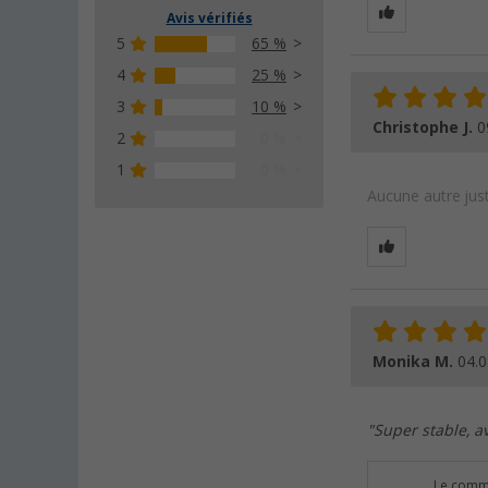
Avis vérifiés
5
65 %
4
25 %
3
10 %
Christophe J.
0
2
0 %
1
0 %
Aucune autre just
Monika M.
04.0
"Super stable, a
Le comme