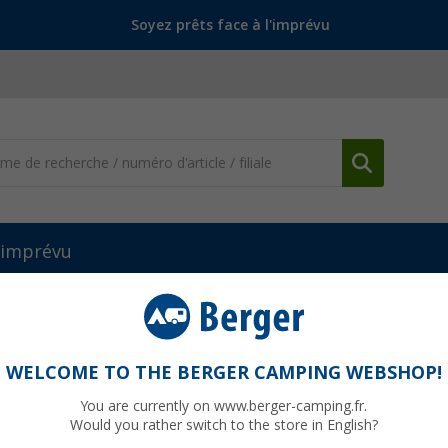
Soyez prêts face à l'imprévu
l'imprévu
bles pliantes
Table de camping 80 x 60 cm Alta Berger
erger
WELCOME TO THE BERGER CAMPING WEBSHOP!
You are currently on www.berger-camping.fr.
Would you rather switch to the store in English?
PVC
69,99