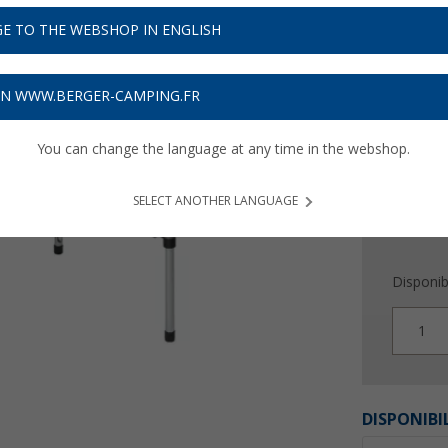
49,
9
E TO THE WEBSHOP IN ENGLISH
Prix TTC
plu
Obtenez
ON WWW.BERGER-CAMPING.FR
You can change the language at any time in the webshop.
SELECT ANOTHER LANGUAGE
Disponibi
1
DISPONIBI