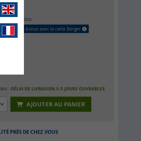
€
9
s les frais d'expédition
 jusqu'à 5% bonus avec la carte Berger
lité :
DÉLAI DE LIVRAISON 3-5 JOURS OUVRABLES
AJOUTER AU PANIER
LITÉ PRÈS DE CHEZ VOUS