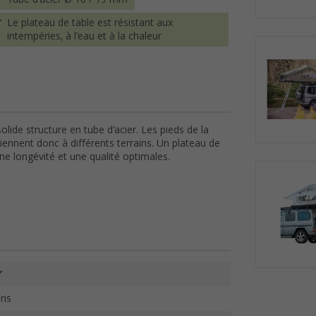
Le plateau de table est résistant aux
intempéries, à l'eau et à la chaleur
olide structure en tube d'acier. Les pieds de la
iennent donc à différents terrains. Un plateau de
une longévité et une qualité optimales.
ris