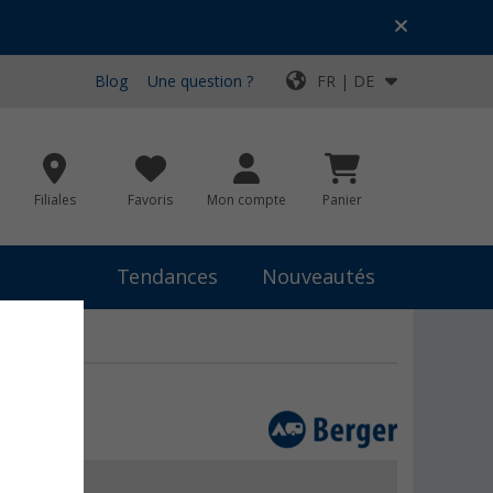
Blog
Une question ?
FR | DE
Filiales
Favoris
Mon compte
Panier
Tendances
Nouveautés
 €