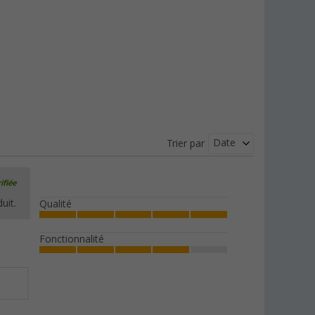
Tente de toit avec coque rigide en
fibres de verre Skycamp 2.0 iKamper
5.679,
€
00
dès
Date
Trier par
ifiée
uit.
Qualité
Fonctionnalité