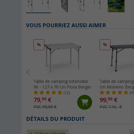
VOUS POURRIEZ AUSSI AIMER
%
%
Table de camping extensible
Table de camping
96 - 127 x 70 cm Fiora Berger
cm Molveno Berg
(12)
(P
79,
€
99,
€
99
99
PVC 99,99 €
PVC 119,- €
DÉTAILS DU PRODUIT
Châssis robuste