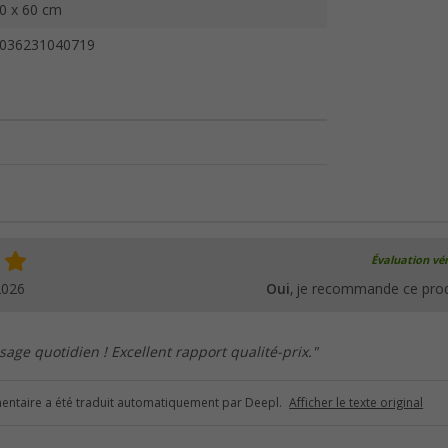
0 x 60 cm
036231040719
Évaluation vér
2026
Oui
, je recommande ce prod
sage quotidien ! Excellent rapport qualité-prix."
ntaire a été traduit automatiquement par Deepl.
Afficher le texte original