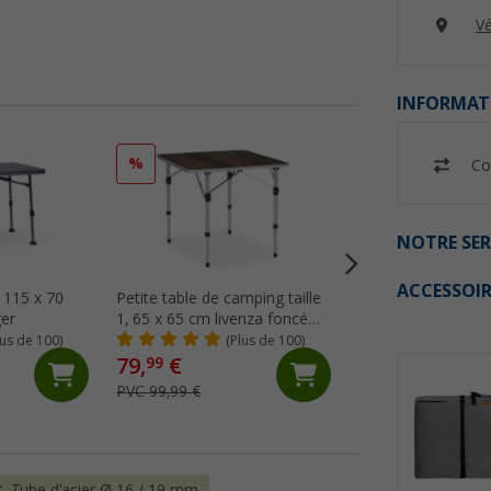
Vé
INFORMAT
%
%
Co
NOTRE SER
ACCESSOIR
 115 x 70
Petite table de camping taille
Table de camping 
er
1, 65 x 65 cm livenza foncé
cm Ivalo 2 Berger
Berger
lus de 100)
(Plus de 100)
(Pl
79,
€
74,
€
99
99
PVC 99,99 €
PVC 109,- €
Tube d'acier Ø 16 / 19 mm