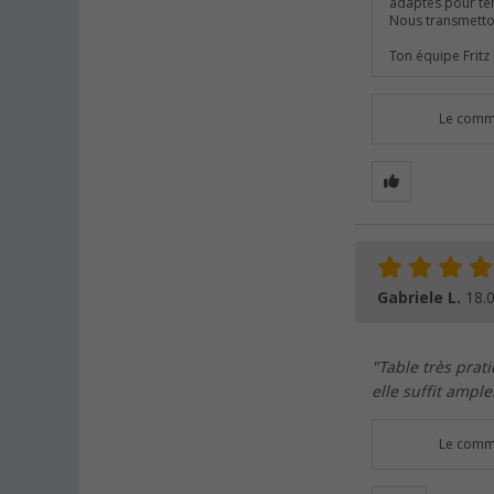
adaptés pour ten
Nous transmetto
Ton équipe Fritz
Le comme
Gabriele L.
18.
"Table très prat
elle suffit ample
Le comme