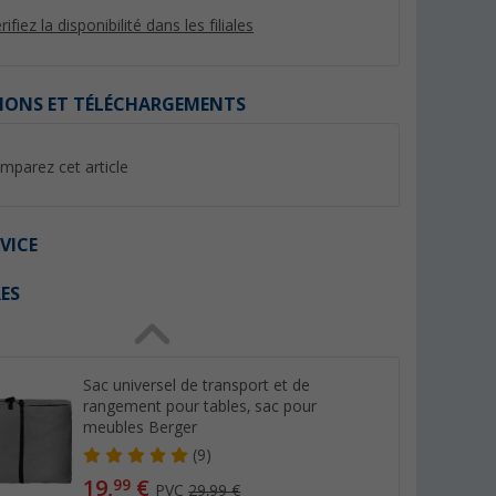
rifiez la disponibilité dans les filiales
IONS ET TÉLÉCHARGEMENTS
%
%
mparez cet article
VICE
ES
115 x 70
Table enroulable en
Table de camping 8
aluminium et bambou 110 x
Ivalo 1 Berger
70 cm Roya Berger
us de 100)
(41)
(Plu
89,
€
69,
€
99
99
Sac universel de transport et de
PVC 99,99 €
PVC 89,99 €
rangement pour tables, sac pour
meubles Berger
(9)
19,
€
99
PVC
29,99 €