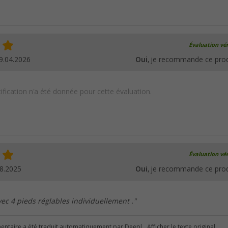
Évaluation vér
9.04.2026
Oui
, je recommande ce prod
ification n'a été donnée pour cette évaluation.
Évaluation vér
8.2025
Oui
, je recommande ce prod
vec 4 pieds réglables individuellement ."
ntaire a été traduit automatiquement par Deepl.
Afficher le texte original