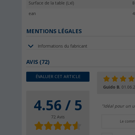
Surface de la table (Lxl)
8
ean
4
MENTIONS LÉGALES
Informations du fabricant
AVIS
(72)
ÉVALUER CET ARTICLE
Guido B.
01.06.
4.56 / 5
"Idéal pour un u
72 Avis
Le comme