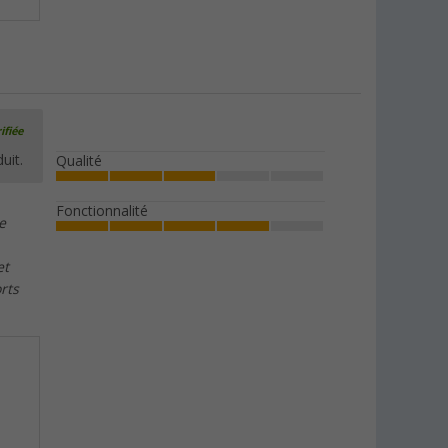
ifiée
uit.
Qualité
Fonctionnalité
e
et
rts