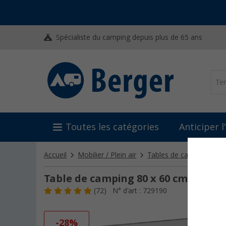
Spécialiste du camping depuis plus de 65 ans
Toutes les catégories
Anticiper 
Accueil
Mobilier / Plein air
Tables de camping
Ta
Table de camping 80 x 60 cm Alta B
(72)
N° d'art : 729190
-28%