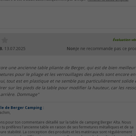
Évaluation vér
B.
13.07.2025
Non
Je ne recommande pas ce prod
re une ancienne table pliante de Berger, qui est de bien meilleur
metures pour le pliage et les verrouillages des pieds sont encore en
ui, tout est en plastique et ne semble pas particulièrement solide 
tirer sur les pieds de la table pour modifier la hauteur, car les resso
n arrière. Dommage"
èle de Berger Camping :
achim,
ns pour ton commentaire détaillé sur la table de camping Berger Alta. Nous
u préfères l'ancienne table en raison de ses fermetures métalliques et de sa
ure stabilité. La conception des produits et les matériaux sont régulièrement