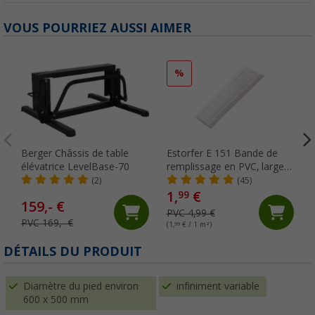
VOUS POURRIEZ AUSSI AIMER
%
Berger Châssis de table
Estorfer E 151 Bande de
élévatrice LevelBase-70
remplissage en PVC, largeur
11,8 mm, vendue au mètre,
(2)
(45)
blanche
1,
€
99
159,- €
PVC 4,99 €
PVC 169,- €
(1,
99
€ / 1 m²)
(
DÉTAILS DU PRODUIT
Diamètre du pied environ
infiniment variable
600 x 500 mm