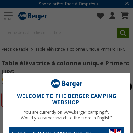
Soyez prêts face à l'imprévu
Pieds de table
Table élévatrice à colonne unique Primero HPG
Table élévatrice à colonne unique Primero
HPG
(3)
N° d'art : 249570
WELCOME TO THE BERGER CAMPING
-14%
WEBSHOP!
You are currently on www.berger-camping.fr.
Would you rather switch to the store in English?