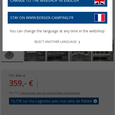
CHANGE TO THE WEBSHOP IN ENGLISH
STAY ON WWW.BERGER-CAMPING.FR
You can change the language at any time in the webshop.
SELECT ANOTHER LANGUAGE
PVC
419,- €
359,- €
Prix TTC
+ frais de port pour les marchandises volumineuses
10,77
€ sur ma cagnotte avec ma carte de fidélité