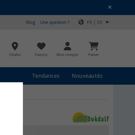
Blog
Une question ?
FR | DE
Filiales
Favoris
Mon compte
Panier
Tendances
Nouveautés
 III
5 €