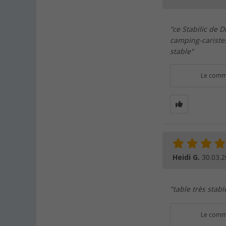
"ce Stabilic de 
camping-caristes,
stable"
Le comme
Heidi G.
30.03.
"table très stabl
Le comme