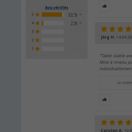
Avis vérifiés
5
93 %
4
7 %
3
0 %
Jörg H.
14.04.2
2
0 %
1
0 %
"Table stable av
Mise à niveau po
individuellement
Le comme
Carsten A.
10.