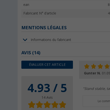
ean
8
Fabricant N° d'article
4
MENTIONS LÉGALES
Informations du fabricant
AVIS
(14)
ÉVALUER CET ARTICLE
Gunter N.
01.0
4.93 / 5
"Stand stable, t
14 Avis
Le comme