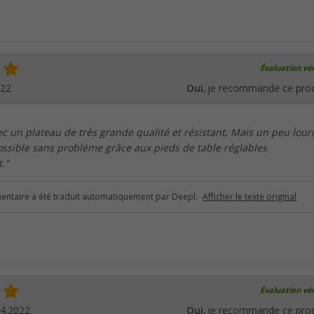
Évaluation vér
022
Oui
, je recommande ce prod
ec un plateau de très grande qualité et résistant. Mais un peu lour
ssible sans problème grâce aux pieds de table réglables
."
ntaire a été traduit automatiquement par Deepl.
Afficher le texte original
Évaluation vér
04.2022
Oui
, je recommande ce prod