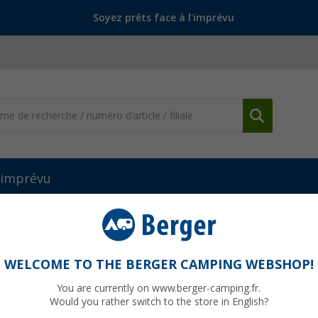
Soyez prêts face à l'imprévu
l'imprévu
bles pliantes
Table pliante aspect bois 115 x 70 cm Dukdalf Stabilic
 Dukdalf Stabilic III
WELCOME TO THE BERGER CAMPING WEBSHOP!
You are currently on www.berger-camping.fr.
Would you rather switch to the store in English?
PVC
150,9