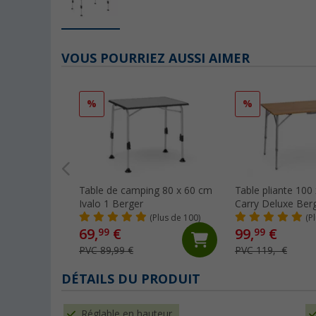
VOUS POURRIEZ AUSSI AIMER
%
%
Table de camping 80 x 60 cm
Table pliante 100
Ivalo 1 Berger
Carry Deluxe Ber
(Plus de 100)
(P
69,
€
99,
€
99
99
PVC 89,99 €
PVC 119,- €
DÉTAILS DU PRODUIT
Réglable en hauteur