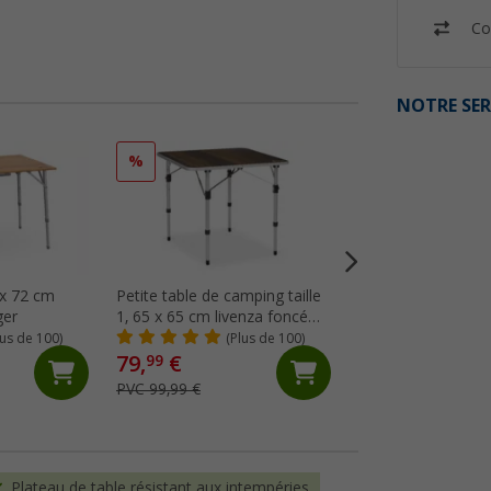
Co
NOTRE SER
%
%
 x 72 cm
Petite table de camping taille
Table de camping 
ger
1, 65 x 65 cm livenza foncé
cm Ivalo 2 Berger
Berger
lus de 100)
(Plus de 100)
(Pl
79,
€
74,
€
99
99
PVC 99,99 €
PVC 109,- €
Plateau de table résistant aux intempéries