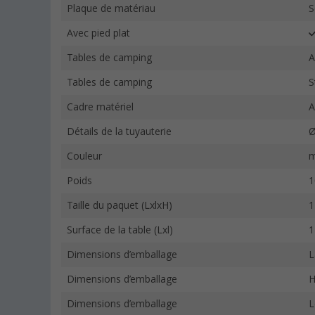
Plaque de matériau
S
Avec pied plat
Tables de camping
A
Tables de camping
S
Cadre matériel
A
Détails de la tuyauterie
Ø
Couleur
m
Poids
1
Taille du paquet (LxlxH)
1
Surface de la table (Lxl)
1
Dimensions d’emballage
L
Dimensions d’emballage
H
Dimensions d’emballage
L