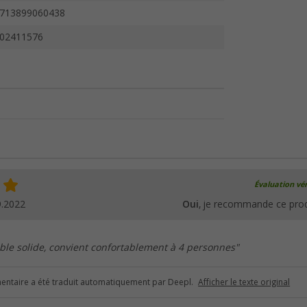
713899060438
02411576
Évaluation vér
9.2022
Oui
, je recommande ce prod
able solide, convient confortablement à 4 personnes"
ntaire a été traduit automatiquement par Deepl.
Afficher le texte original