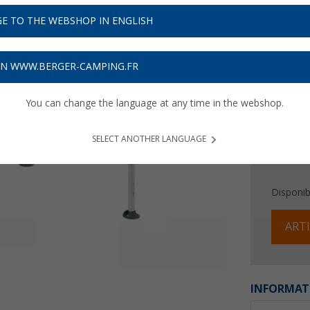
134,
E TO THE WEBSHOP IN ENGLISH
Prix TTC
liv
4,02
€ s
ON WWW.BERGER-CAMPING.FR
You can change the language at any time in the webshop.
SELECT ANOTHER LANGUAGE
Disponibi
ARTI
INFORMAT