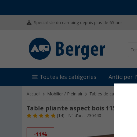
Spécialiste du camping depuis plus de 65 ans
Toutes les catégories
Anticiper 
Accueil
Mobilier / Plein air
Tables de camping
Ta
Table pliante aspect bois 115 x 70 cm
(14)
N° d'art : 730440
-11%