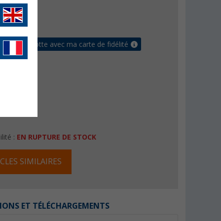
- €
raison gratuite
ur ma cagnotte avec ma carte de fidélité
lité :
EN RUPTURE DE STOCK
CLES SIMILAIRES
IONS ET TÉLÉCHARGEMENTS