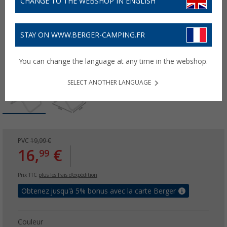
CHANGE TO THE WEBSHOP IN ENGLISH
STAY ON WWW.BERGER-CAMPING.FR
You can change the language at any time in the webshop.
SELECT ANOTHER LANGUAGE
PVC
19,99 €
16,
€
99
Prix TTC
plus les frais d'expédition
Obtenez jusqu'à 5% bonus avec la carte Berger
Couleur