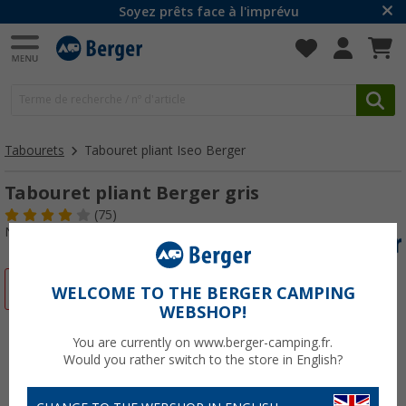
Soyez prêts face à l'imprévu
Tabourets
Tabouret pliant Iseo Berger
Tabouret pliant Berger gris
(75)
N° d'art : 728800
-15%
WELCOME TO THE BERGER CAMPING
WEBSHOP!
You are currently on www.berger-camping.fr.
Would you rather switch to the store in English?