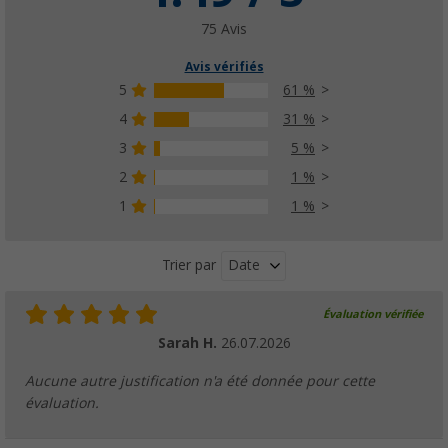
89,
€
99
75 Avis
PVC
119,- €
Avis vérifiés
5
61 %
4
31 %
3
5 %
2
1 %
1
1 %
Date
Trier par
Évaluation vérifiée
Sarah H.
26.07.2026
Aucune autre justification n'a été donnée pour cette
évaluation.