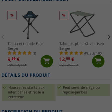
%
%
Tabouret tripode Esteli
Tabouret pliant XL vert Iseo
Berger
Berger
(2)
(Plus de 100)
9,
€
12,
€
99
99
PVC 12,99 €
PVC 26,99 €
DÉTAILS DU PRODUIT
Housse résistante aux
Peut servir de siège ou
intempéries et facile à
repose-jambes
entretenir
DESCRIPTION DU PRODUIT