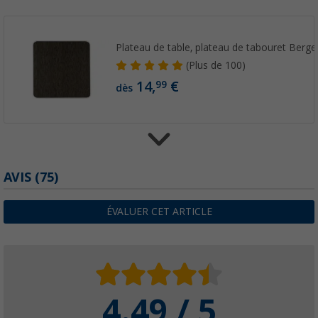
Plateau de table, plateau de tabouret Berge
(
Plus de
100)
14,
€
99
dès
AVIS
(75)
Plateau de table Berger pour repose-jambe
19,
€
99
ÉVALUER CET ARTICLE
4.49 / 5
Tente universelle et de cuisine autoportan
(52)