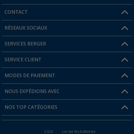
CONTACT
RÉSEAUX SOCIAUX
Une question ?
SERVICES BERGER
Trouver une magasin
SERVICE CLIENT
Devenir revendeur
Mon compte
MODES DE PAIEMENT
FAQ et contact
Favoris
Informations sur l'expédition
NOUS EXPÉDIONS AVEC
Carte de fidélité Berger
Retour de marchandises
NOS TOP CATÉGORIES
Statut de la commande
Accessoires caravanes et camping-cars
Devenir revendeur
C.G.V.
Loi sur les batteries