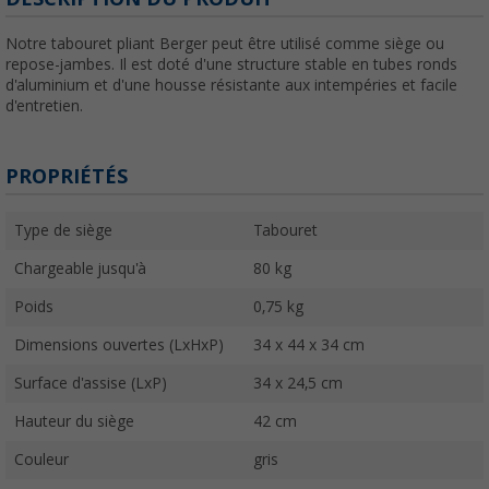
Notre tabouret pliant Berger peut être utilisé comme siège ou
repose-jambes. Il est doté d'une structure stable en tubes ronds
d'aluminium et d'une housse résistante aux intempéries et facile
d'entretien.
PROPRIÉTÉS
Type de siège
Tabouret
Chargeable jusqu'à
80 kg
Poids
0,75 kg
Dimensions ouvertes (LxHxP)
34 x 44 x 34 cm
Surface d'assise (LxP)
34 x 24,5 cm
Hauteur du siège
42 cm
Couleur
gris