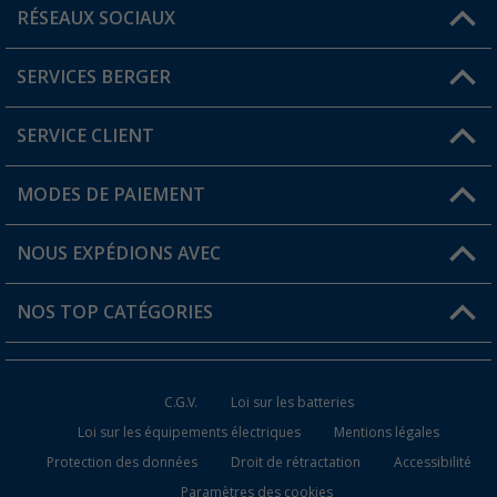
RÉSEAUX SOCIAUX
Une question ?
SERVICES BERGER
Trouver une magasin
SERVICE CLIENT
Devenir revendeur
Mon compte
MODES DE PAIEMENT
FAQ et contact
Favoris
Informations sur l'expédition
NOUS EXPÉDIONS AVEC
Carte de fidélité Berger
Retour de marchandises
NOS TOP CATÉGORIES
Statut de la commande
Accessoires caravanes et camping-cars
Devenir revendeur
C.G.V.
Loi sur les batteries
Accessoires de cuisine de camping
Loi sur les équipements électriques
Mentions légales
Protection des données
Droit de rétractation
Accessibilité
Meubles de camping
Paramètres des cookies