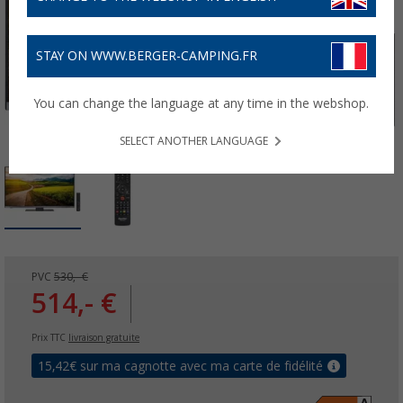
STAY ON WWW.BERGER-CAMPING.FR
You can change the language at any time in the webshop.
SELECT ANOTHER LANGUAGE
PVC
530,- €
514,- €
Prix TTC
livraison gratuite
15,42
€ sur ma cagnotte avec ma carte de fidélité