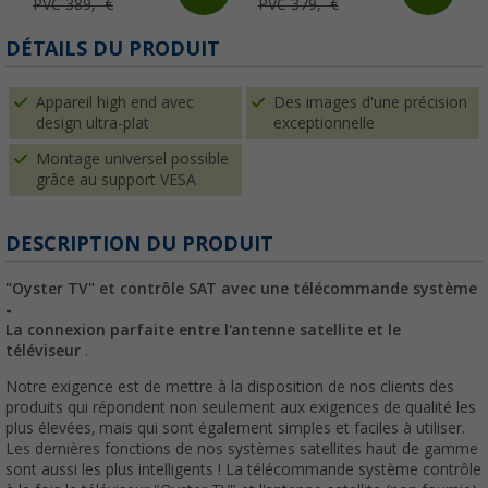
PVC 389,- €
PVC 379,- €
DÉTAILS DU PRODUIT
Appareil high end avec
Des images d'une précision
design ultra-plat
exceptionnelle
Montage universel possible
grâce au support VESA
DESCRIPTION DU PRODUIT
"Oyster TV" et contrôle SAT avec une télécommande système
-
La connexion parfaite entre l'antenne satellite et le
téléviseur
.
Notre exigence est de mettre à la disposition de nos clients des
produits qui répondent non seulement aux exigences de qualité les
plus élevées, mais qui sont également simples et faciles à utiliser.
Les dernières fonctions de nos systèmes satellites haut de gamme
sont aussi les plus intelligents ! La télécommande système contrôle