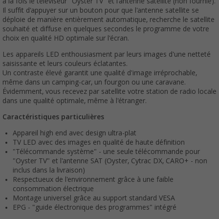
à la fois le téléviseur "Oyster TV" et l'antenne satellite (non fournie).
Il suffit d'appuyer sur un bouton pour que l'antenne satellite se
déploie de manière entièrement automatique, recherche le satellite
souhaité et diffuse en quelques secondes le programme de votre
choix en qualité HD optimale sur l'écran.
Les appareils LED enthousiasment par leurs images d'une netteté
saisissante et leurs couleurs éclatantes.
Un contraste élevé garantit une qualité d'image irréprochable,
même dans un camping-car, un fourgon ou une caravane.
Évidemment, vous recevez par satellite votre station de radio locale
dans une qualité optimale, même à l'étranger.
Caractéristiques particulières
Appareil high end avec design ultra-plat
TV LED avec des images en qualité de haute définition
"Télécommande système" - une seule télécommande pour
"Oyster TV" et l'antenne SAT (Oyster, Cytrac DX, CARO+ - non
inclus dans la livraison)
Respectueux de l'environnement grâce à une faible
consommation électrique
Montage universel grâce au support standard VESA
EPG - "guide électronique des programmes" intégré