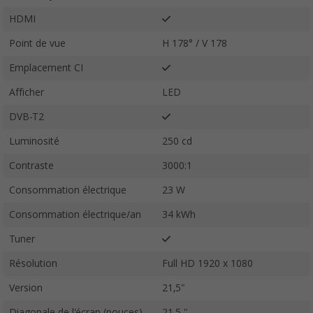
HDMI
Point de vue
H 178° / V 178
Emplacement CI
Afficher
LED
DVB-T2
Luminosité
250 cd
Contraste
3000:1
Consommation électrique
23 W
Consommation électrique/an
34 kWh
Tuner
Résolution
Full HD 1920 x 1080
Version
21,5"
Diagonale de l'écran (pouces)
21,5 "