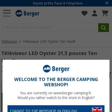
Soyez prêts face à l'imprévu
Télévision
Téléviseur LED Oyster Ten Haaft
Téléviseur LED Oyster 21,5 pouces Ten
Haaft
(4)
N° d'art : 253380
WELCOME TO THE BERGER CAMPING
WEBSHOP!
-3%
You are currently on www.berger-camping.fr.
Would you rather switch to the store in English?
CHANGE TO THE WEBSHOP IN ENGLISH