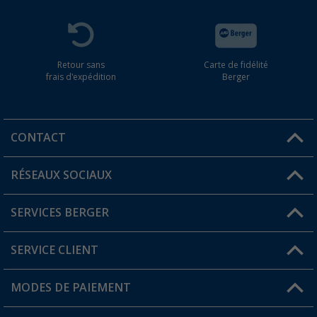
Retour sans
Carte de fidélité
frais d'expédition
Berger
CONTACT
RÉSEAUX SOCIAUX
Une question ?
SERVICES BERGER
Trouver une magasin
SERVICE CLIENT
Devenir revendeur
Mon compte
MODES DE PAIEMENT
FAQ et contact
Favoris