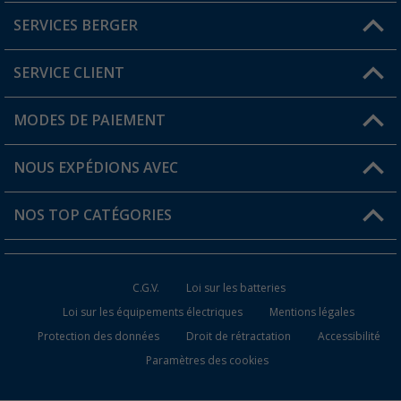
SERVICES BERGER
Trouver une magasin
SERVICE CLIENT
Devenir revendeur
Mon compte
MODES DE PAIEMENT
FAQ et contact
Favoris
Informations sur l'expédition
NOUS EXPÉDIONS AVEC
Carte de fidélité Berger
Retour de marchandises
NOS TOP CATÉGORIES
Statut de la commande
Accessoires caravanes et camping-cars
Devenir revendeur
C.G.V.
Loi sur les batteries
Accessoires de cuisine de camping
Loi sur les équipements électriques
Mentions légales
Protection des données
Droit de rétractation
Accessibilité
Meubles de camping
Paramètres des cookies
Toilettes de camping