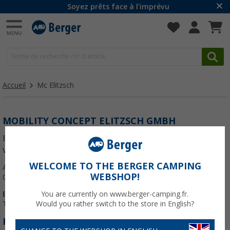
Soyez prêts face à l'imprévu
Accueil
Mc Elitzsch
MOBILITY CONCEPT ELITZSCH GMBH
Enregistrer sous "Ma filiale"
Vers la carte des filiales
WELCOME TO THE BERGER CAMPING
Am Ring 9
WEBSHOP!
01917 Kamenz
E-mail :
service-kamenz-caravan@mc-elitzsch.de
You are currently on www.berger-camping.fr.
Téléphone :
+49 3578 30 24-48
Would you rather switch to the store in English?
HEURES D'OUVERTURE :