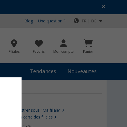
Blog
Une question ?
FR | DE
Filiales
Favoris
Mon compte
Panier
Tendances
Nouveautés
Enregistrer sous "Ma filiale"
Vers la carte des filiales
Ratsteich 30