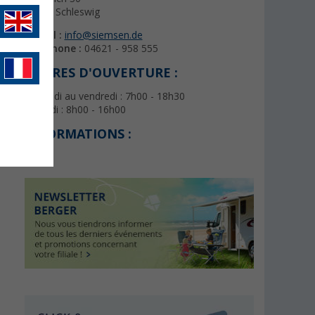
24837 Schleswig
E-mail :
info@siemsen.de
Téléphone :
04621 - 958 555
HEURES D'OUVERTURE :
Du lundi au vendredi : 7h00 - 18h30
Samedi : 8h00 - 16h00
INFORMATIONS :