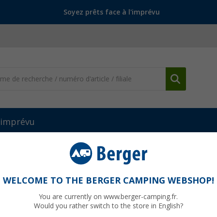
Soyez prêts face à l'imprévu
l'imprévu
WELCOME TO THE BERGER CAMPING WEBSHOP!
SWIG
You are currently on www.berger-camping.fr.
Would you rather switch to the store in English?