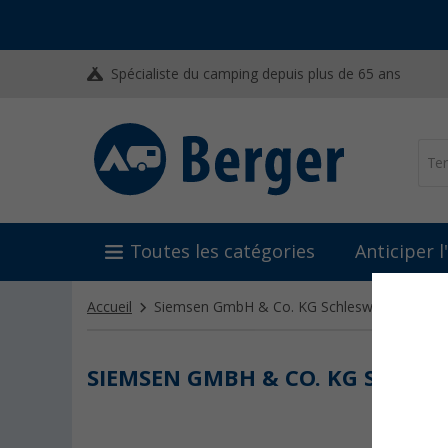
Spécialiste du camping depuis plus de 65 ans
Toutes les catégories
Anticiper 
Accueil
Siemsen GmbH & Co. KG Schleswig
SIEMSEN GMBH & CO. KG SCHLE