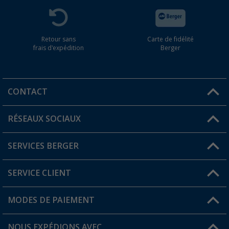
Retour sans
Carte de fidélité
frais d'expédition
Berger
CONTACT
RÉSEAUX SOCIAUX
Une question ?
SERVICES BERGER
Trouver une magasin
SERVICE CLIENT
Devenir revendeur
Mon compte
MODES DE PAIEMENT
FAQ et contact
Favoris
Informations sur l'expédition
NOUS EXPÉDIONS AVEC