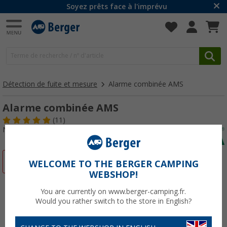
Soyez prêts face à l'imprévu
Détection de fuite et mesure
Alarme combinée AMS
Alarme combinée AMS
(11)
N° d'art : 467320
-10%
WELCOME TO THE BERGER CAMPING
WEBSHOP!
You are currently on www.berger-camping.fr.
Would you rather switch to the store in English?