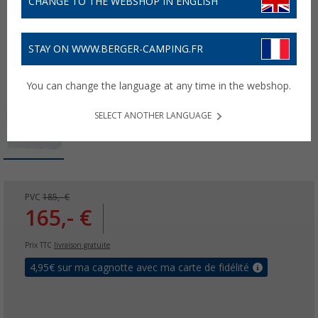
CHANGE TO THE WEBSHOP IN ENGLISH
STAY ON WWW.BERGER-CAMPING.FR
You can change the language at any time in the webshop.
SELECT ANOTHER LANGUAGE
PVC
185,- €
165,- €
Prix TTC
livraison gratuite
4,95
€ sur ma cagnotte avec ma carte de fidélité