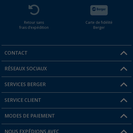
Retour sans
Carte de fidélité
frais d'expédition
Berger
CONTACT
RÉSEAUX SOCIAUX
Une question ?
SERVICES BERGER
Trouver une magasin
SERVICE CLIENT
Devenir revendeur
Mon compte
MODES DE PAIEMENT
FAQ et contact
Favoris
Informations sur l'expédition
NOUS EXPÉDIONS AVEC