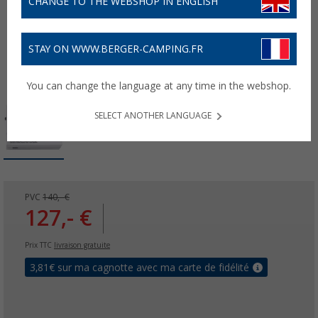
CHANGE TO THE WEBSHOP IN ENGLISH
STAY ON WWW.BERGER-CAMPING.FR
You can change the language at any time in the webshop.
SELECT ANOTHER LANGUAGE
PVC
140,- €
127,- €
Prix TTC
livraison gratuite
3,81
€ sur ma cagnotte avec ma carte de fidélité