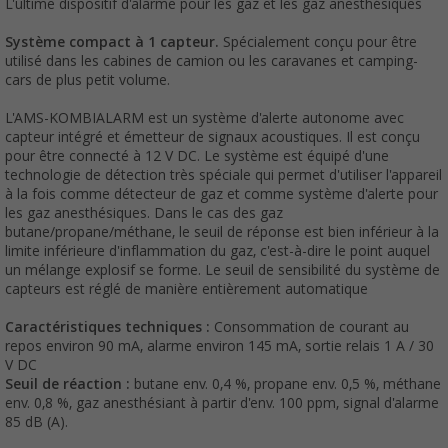
L'ultime dispositif d'alarme pour les gaz et les gaz anesthésiques
Système compact à 1 capteur.
Spécialement conçu pour être
utilisé dans les cabines de camion ou les caravanes et camping-
cars de plus petit volume.
L'AMS-KOMBIALARM est un système d'alerte autonome avec
capteur intégré et émetteur de signaux acoustiques. Il est conçu
pour être connecté à 12 V DC. Le système est équipé d'une
technologie de détection très spéciale qui permet d'utiliser l'appareil
à la fois comme détecteur de gaz et comme système d'alerte pour
les gaz anesthésiques. Dans le cas des gaz
butane/propane/méthane, le seuil de réponse est bien inférieur à la
limite inférieure d'inflammation du gaz, c'est-à-dire le point auquel
un mélange explosif se forme. Le seuil de sensibilité du système de
capteurs est réglé de manière entièrement automatique
Caractéristiques techniques :
Consommation de courant au
repos environ 90 mA, alarme environ 145 mA, sortie relais 1 A / 30
V DC
Seuil de réaction :
butane env. 0,4 %, propane env. 0,5 %, méthane
env. 0,8 %, gaz anesthésiant à partir d'env. 100 ppm, signal d'alarme
85 dB (A).