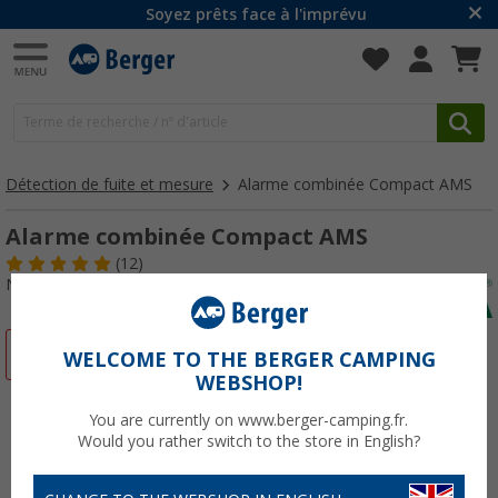
Soyez prêts face à l'imprévu
Détection de fuite et mesure
Alarme combinée Compact AMS
Alarme combinée Compact AMS
(12)
N° d'art : 467630
-9%
WELCOME TO THE BERGER CAMPING
WEBSHOP!
You are currently on www.berger-camping.fr.
Would you rather switch to the store in English?