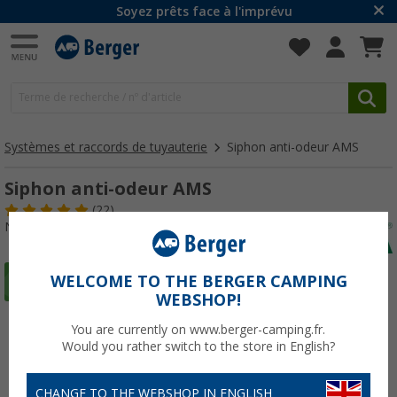
Soyez prêts face à l'imprévu
Systèmes et raccords de tuyauterie
Siphon anti-odeur AMS
Siphon anti-odeur AMS
(22)
N° d'art : 122590
WELCOME TO THE BERGER CAMPING
WEBSHOP!
You are currently on www.berger-camping.fr.
Would you rather switch to the store in English?
CHANGE TO THE WEBSHOP IN ENGLISH