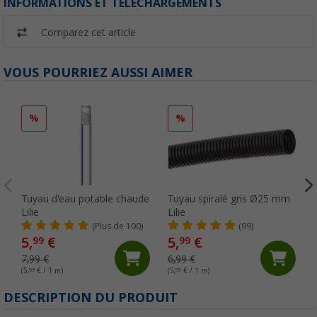
INFORMATIONS ET TÉLÉCHARGEMENTS
Comparez cet article
VOUS POURRIEZ AUSSI AIMER
%
%
Tuyau d'eau potable chaude
Tuyau spiralé gris Ø25 mm
Lilie
Lilie
(Plus de 100)
(99)
5,
€
5,
€
99
99
7,99 €
6,99 €
(5,
99
€ / 1 m)
(5,
99
€ / 1 m)
(
DESCRIPTION DU PRODUIT