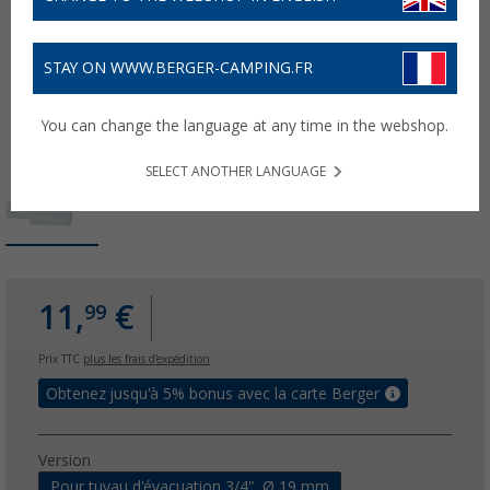
STAY ON WWW.BERGER-CAMPING.FR
You can change the language at any time in the webshop.
SELECT ANOTHER LANGUAGE
11,
€
99
Prix TTC
plus les frais d'expédition
Obtenez jusqu'à 5% bonus avec la carte Berger
Version
Pour tuyau d'évacuation 3/4". Ø 19 mm