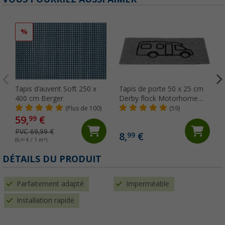
%
Tapis d'auvent Soft 250 x
Tapis de porte 50 x 25 cm
400 cm Berger
Derby flock Motorhome
Camper Camping-car
(Plus de 100)
(59)
Berger
59,
€
99
PVC 69,99 €
8,
€
99
(6,
00
€ / 1 m²)
DÉTAILS DU PRODUIT
Parfaitement adapté
Imperméable
Installation rapide