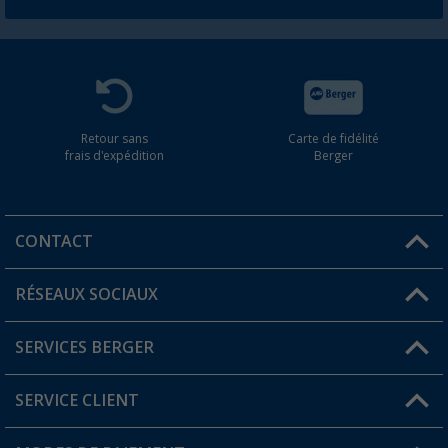
Retour sans
Carte de fidélité
frais d'expédition
Berger
CONTACT
RÉSEAUX SOCIAUX
Une question ?
SERVICES BERGER
Trouver une magasin
SERVICE CLIENT
Devenir revendeur
Mon compte