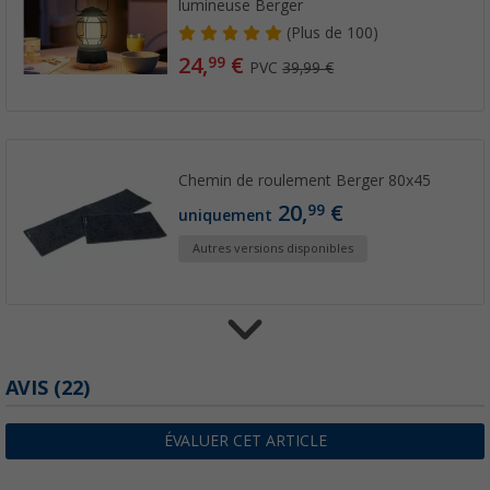
lumineuse Berger
(
Plus de
100)
24,
€
99
PVC
39,99 €
Chemin de roulement Berger 80x45
20,
€
99
uniquement
Autres versions disponibles
AVIS
(22)
Lanterne de camping et guirlande lumineus
16,
€
99
uniquement
PVC
29,99 €
ÉVALUER CET ARTICLE