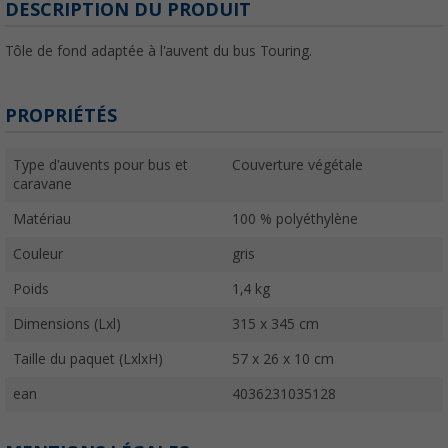
DESCRIPTION DU PRODUIT
Tôle de fond adaptée à l'auvent du bus Touring.
PROPRIÉTÉS
Type d'auvents pour bus et
Couverture végétale
caravane
Matériau
100 % polyéthylène
Couleur
gris
Poids
1,4 kg
Dimensions (Lxl)
315 x 345 cm
Taille du paquet (LxlxH)
57 x 26 x 10 cm
ean
4036231035128