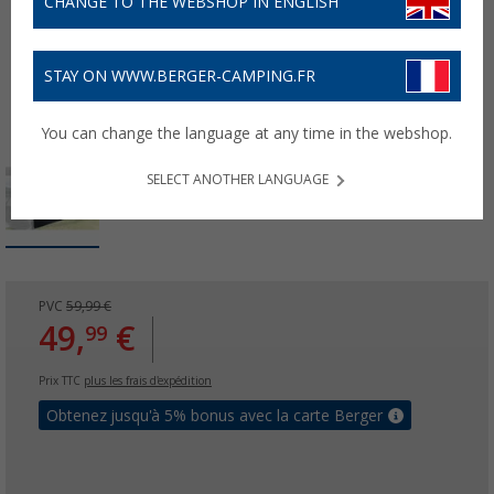
CHANGE TO THE WEBSHOP IN ENGLISH
STAY ON WWW.BERGER-CAMPING.FR
You can change the language at any time in the webshop.
SELECT ANOTHER LANGUAGE
PVC
59,99 €
49,
€
99
Prix TTC
plus les frais d'expédition
Obtenez jusqu'à 5% bonus avec la carte Berger