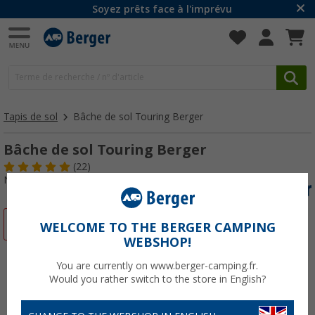
Soyez prêts face à l'imprévu
Tapis de sol
Bâche de sol Touring Berger
Bâche de sol Touring Berger
(22)
N° d'art : 327610
-16%
WELCOME TO THE BERGER CAMPING
WEBSHOP!
You are currently on www.berger-camping.fr.
Would you rather switch to the store in English?