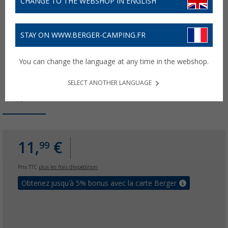
CHANGE TO THE WEBSHOP IN ENGLISH
STAY ON WWW.BERGER-CAMPING.FR
You can change the language at any time in the webshop.
SELECT ANOTHER LANGUAGE
11,
€
99
Prix TTC
plus les frais d'expédition
Obtenez jusqu'à 5% bonus avec la carte Berger