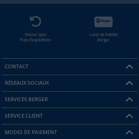
Retour sans
Carte de fidélité
frais d'expédition
Berger
CONTACT
RÉSEAUX SOCIAUX
Une question ?
SERVICES BERGER
Trouver une magasin
SERVICE CLIENT
Devenir revendeur
Mon compte
MODES DE PAIEMENT
FAQ et contact