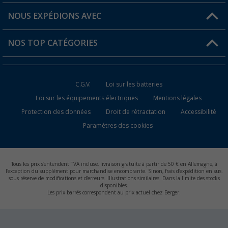
Favoris
Informations sur l'expédition
NOUS EXPÉDIONS AVEC
Carte de fidélité Berger
Retour de marchandises
NOS TOP CATÉGORIES
Statut de la commande
Accessoires caravanes et camping-cars
Devenir revendeur
C.G.V.
Loi sur les batteries
Accessoires de cuisine de camping
Loi sur les équipements électriques
Mentions légales
Protection des données
Droit de rétractation
Accessibilité
Meubles de camping
Paramètres des cookies
Toilettes de camping
Batteries et chargeurs
Tous les prix s'entendent TVA incluse, livraison gratuite à partir de 50 € en Allemagne, à
l'exception du supplément pour marchandise encombrante. Sinon, frais d'expédition en sus.
sous réserve de modifications et d'erreurs. Illustrations similaires. Dans la limite des stocks
disponibles.
Les prix barrés correspondent au prix actuel chez Berger.