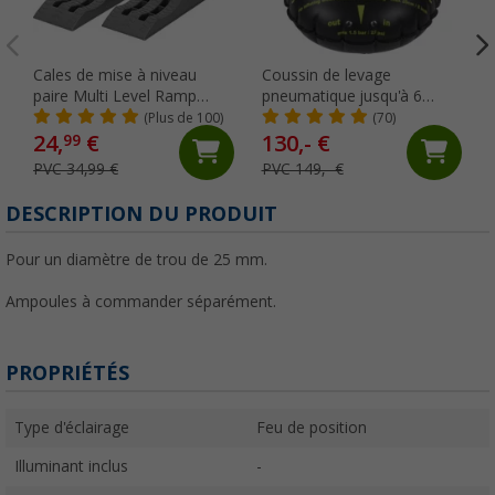
Cales de mise à niveau
Coussin de levage
paire Multi Level Ramp
pneumatique jusqu'à 6
Berger
tonnes et jusqu'à 305 mm
(Plus de 100)
(70)
de largeur de pneu Camper
24,
€
130,- €
99
Flat-Jack
PVC 34,99 €
PVC 149,- €
DESCRIPTION DU PRODUIT
Pour un diamètre de trou de 25 mm.
Ampoules à commander séparément.
PROPRIÉTÉS
Type d'éclairage
Feu de position
Illuminant inclus
-