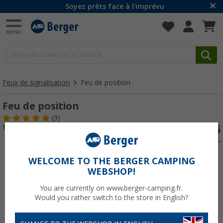
Soyez prêts face à l'imprévu
Feux de signalisation
Feu de position
Feu de position
(3)
N° d'art : 153450
WELCOME TO THE BERGER CAMPING
WEBSHOP!
You are currently on www.berger-camping.fr.
Would you rather switch to the store in English?