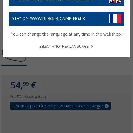
STAY ON WWW.BERGER-CAMPING.FR
You can change the language at any time in the webshop.
SELECT ANOTHER LANGUAGE
54,
€
99
Prix TTC
livraison gratuite
Obtenez jusqu'à 5% bonus avec la carte Berger