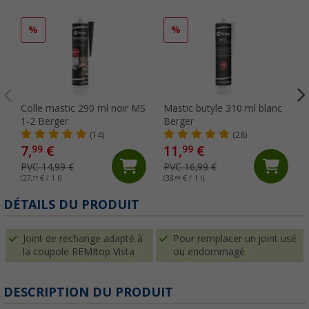
%
%
Colle mastic 290 ml noir MS
Mastic butyle 310 ml blanc
1-2 Berger
Berger
(14)
(28)
7,
€
11,
€
99
99
PVC 14,99 €
PVC 16,99 €
(27,
55
€ / 1 l)
(38,
68
€ / 1 l)
(
DÉTAILS DU PRODUIT
Joint de rechange adapté à
Pour remplacer un joint usé
la coupole REMItop Vista
ou endommagé
DESCRIPTION DU PRODUIT