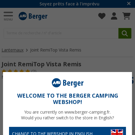
Soyez prêts face à l'imprévu
Lanternaux
Joint RemiTop Vista Remis
Joint RemiTop Vista Remis
(2)
N° d'art : 247430
WELCOME TO THE BERGER CAMPING
WEBSHOP!
You are currently on www.berger-camping.fr.
Would you rather switch to the store in English?
CHANGE TO THE WEBSHOP IN ENGLISH