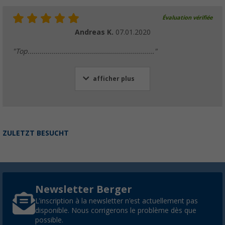
Évaluation vérifiée
Andreas K.
07.01.2020
"Top..............................................................."
afficher plus
ZULETZT BESUCHT
Newsletter Berger
L'inscription à la newsletter n'est actuellement pas
disponible. Nous corrigerons le problème dès que
possible.