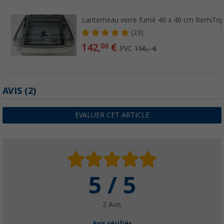
Lanterneau verre fumé 40 x 40 cm RemiTop
(23)
142,
€
00
PVC
156,- €
AVIS
(2)
ÉVALUER CET ARTICLE
5 / 5
2 Avis
Avis vérifiés