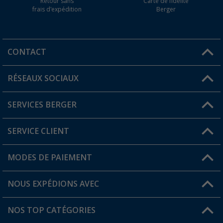
Retour sans
Carte de fidélité
frais d'expédition
Berger
CONTACT
RÉSEAUX SOCIAUX
Une question ?
SERVICES BERGER
Trouver une magasin
SERVICE CLIENT
Devenir revendeur
Mon compte
MODES DE PAIEMENT
FAQ et contact
Favoris
Informations sur l'expédition
NOUS EXPÉDIONS AVEC
Carte de fidélité Berger
Retour de marchandises
NOS TOP CATÉGORIES
Statut de la commande