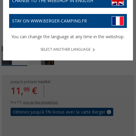
CHANGE TO THE WEBSHOP IN ENGLISH
STAY ON WWW.BERGER-CAMPING.FR
You can change the language at any time in the webshop.
SELECT ANOTHER LANGUAGE
jusqu'à présent
14,99 €
11,
€
99
Prix TTC
plus les frais d'expédition
Obtenez jusqu'à 5% bonus avec la carte Berger