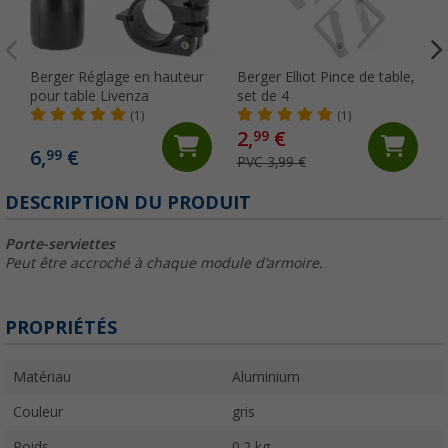
Berger Réglage en hauteur
Berger Elliot Pince de table,
pour table Livenza
set de 4
(1)
(1)
2,
€
99
6,
€
99
PVC 3,99 €
DESCRIPTION DU PRODUIT
Porte-serviettes
Peut être accroché à chaque module d'armoire.
PROPRIÉTÉS
Matériau
Aluminium
Couleur
gris
Poids
0,2 kg