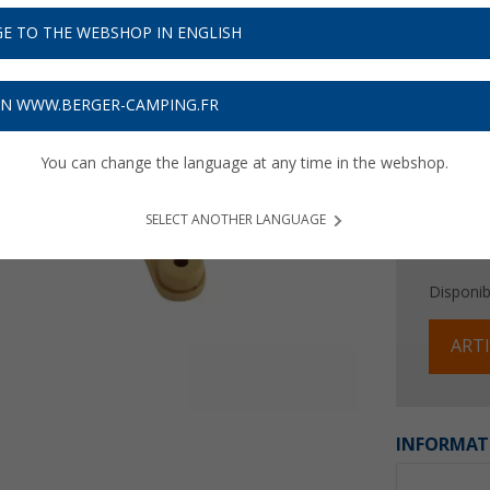
5,
99
E TO THE WEBSHOP IN ENGLISH
Prix TTC
plu
Obtenez
ON WWW.BERGER-CAMPING.FR
You can change the language at any time in the webshop.
SELECT ANOTHER LANGUAGE
Disponibi
ARTI
INFORMAT