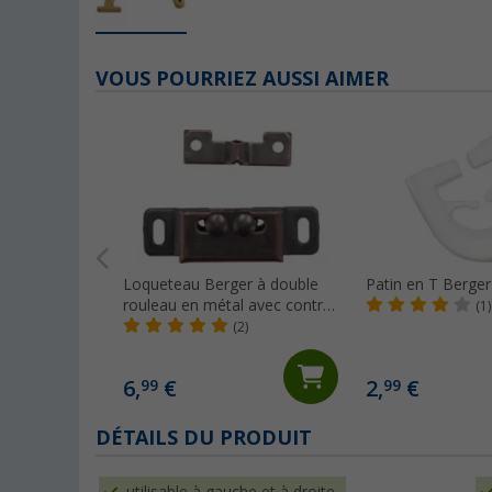
VOUS POURRIEZ AUSSI AIMER
Loqueteau Berger à double
Patin en T Berger
rouleau en métal avec contre-
(1)
pièce
(2)
6,
€
2,
€
99
99
DÉTAILS DU PRODUIT