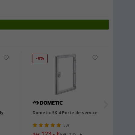
-8%
-60
ly
Dometic SK 4 Porte de service
Bande
Estorf
mm, v
(53)
123,- €
dès
PVC
135,- €