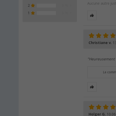
Aucune autre just
2
0 %
1
0 %
Christiane v.
1
"Heureusement q
Le comme
Holger G.
10.06