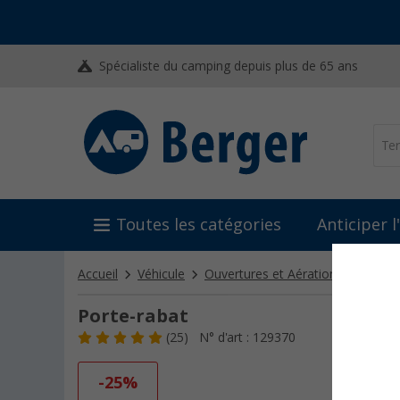
Spécialiste du camping depuis plus de 65 ans
Toutes les catégories
Anticiper 
Accueil
Véhicule
Ouvertures et Aération
Charniè
Porte-rabat
(25)
N° d'art : 129370
-25%