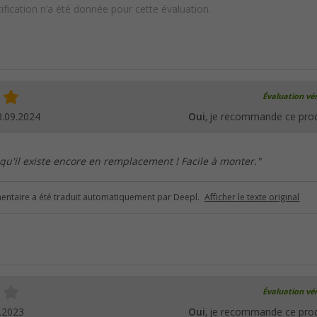
ification n'a été donnée pour cette évaluation.
Évaluation vér
3.09.2024
Oui
, je recommande ce prod
u'il existe encore en remplacement ! Facile à monter."
ntaire a été traduit automatiquement par Deepl.
Afficher le texte original
Évaluation vér
.2023
Oui
, je recommande ce prod