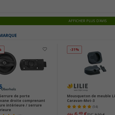
AFFICHER PLUS D'AVIS
 MARQUE
%
-31%
Serrure de porte
Mousqueton de meuble Li
vane droite comprenant
Caravan-Mot-3
ure intérieure / serrure
(54)
rieure
6,
€
49
dès
PVC
9,50 €