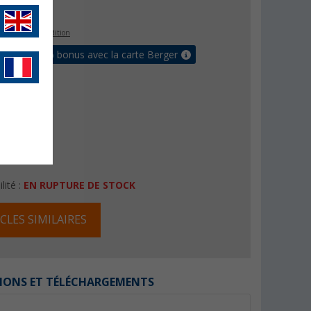
€
s les frais d'expédition
 jusqu'à 5% bonus avec la carte Berger
lité :
EN RUPTURE DE STOCK
CLES SIMILAIRES
IONS ET TÉLÉCHARGEMENTS