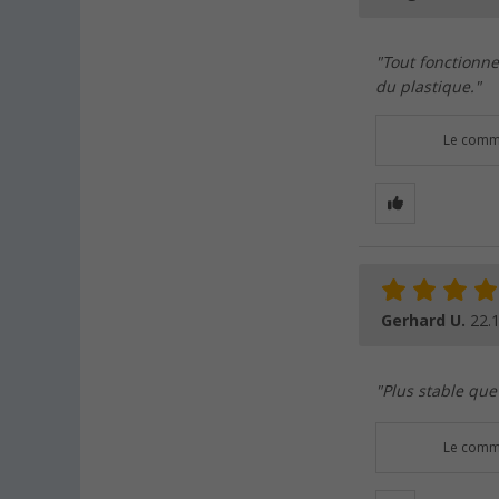
"Tout fonctionne 
du plastique."
Le comme
Gerhard U.
22.
"Plus stable qu
Le comme