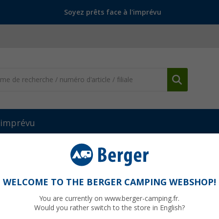
Soyez prêts face à l'imprévu
l'imprévu
res, raccords et accessoires de meubles
Porte-rabat
WELCOME TO THE BERGER CAMPING WEBSHOP!
You are currently on www.berger-camping.fr.
Would you rather switch to the store in English?
PVC
7,99 