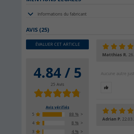
Informations du fabricant
AVIS
(25)
ÉVALUER CET ARTICLE
Matthias R.
26
4.84 / 5
Aucune autre just
25 Avis
Avis vérifiés
5
88 %
Adrian P.
22.03
4
8 %
3
4 %