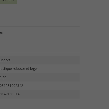
lot de 2
es
upport
lastique robuste et léger
eige
036231002342
0147T00014