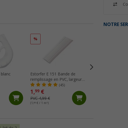
Co
NOTRE SER
%
%
 blanc
Estorfer E 151 Bande de
Mastic d'étanchéit
remplissage en PVC, largeur
gris clair Dekasea
11,8 mm, vendue au mètre,
Dekalin
(45)
(Pl
blanche
1,
€
14,
€
99
99
PVC 4,99 €
PVC 17,75 €
(1,
99
€ / 1 m²)
(48,
35
€ / 1 l)