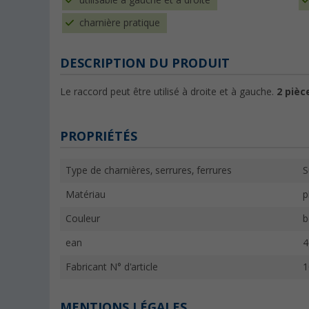
utilisable à gauche et à droite
charnière pratique
DESCRIPTION DU PRODUIT
Le raccord peut être utilisé à droite et à gauche.
2 pièc
PROPRIÉTÉS
Type de charnières, serrures, ferrures
S
Matériau
p
Couleur
b
ean
4
Fabricant N° d'article
1
MENTIONS LÉGALES