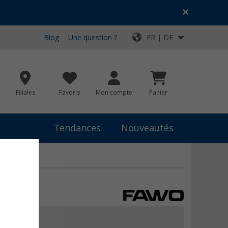
Blog
Une question ?
FR | DE
Filiales
Favoris
Mon compte
Panier
Tendances
Nouveautés
€