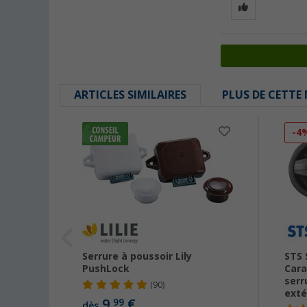
ARTICLES SIMILAIRES
PLUS DE CETTE
-4
mé
Serrure à poussoir Lily
STS 
PushLock
Cara
serr
(90)
exté
9,
€
99
dès