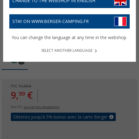
CHANGE TO THE WEBSHOP IN ENGLISH
STAY ON WWW.BERGER-CAMPING.FR
You can change the language at any time in the webshop.
SELECT ANOTHER LANGUAGE
PVC
11,50 €
9,
€
99
Prix TTC
plus les frais d'expédition
Obtenez jusqu'à 5% bonus avec la carte Berger