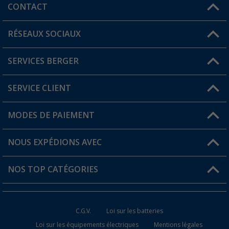
CONTACT
RÉSEAUX SOCIAUX
Une question ?
SERVICES BERGER
Trouver une magasin
SERVICE CLIENT
Devenir revendeur
Mon compte
MODES DE PAIEMENT
FAQ et contact
Favoris
Informations sur l'expédition
NOUS EXPÉDIONS AVEC
Carte de fidélité Berger
Retour de marchandises
NOS TOP CATÉGORIES
Statut de la commande
Accessoires caravanes et camping-cars
Devenir revendeur
C.G.V.
Loi sur les batteries
Accessoires de cuisine de camping
Loi sur les équipements électriques
Mentions légales