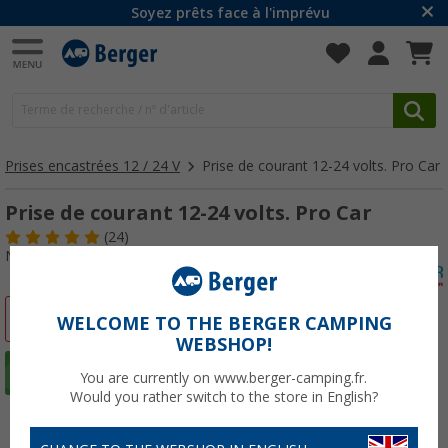
Soyez prêts face à l'imprévu
Prises encastrées 12 / 24 V
Prise de courant 12-24 volts. Pro Car
Prise de courant 12-24 volts. Pro Car
(24)
N° d'art : 169130
-13%
WELCOME TO THE BERGER CAMPING
WEBSHOP!
You are currently on www.berger-camping.fr.
Would you rather switch to the store in English?