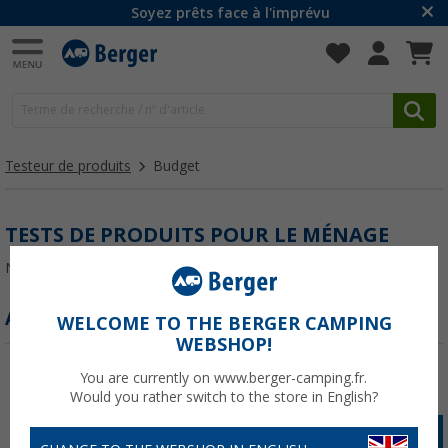
Soyez prêts face à l'imprévu
Testeur de produits
Budget
TESTS DE PRODUITS POUR LE MÉNAGE
Nous présentons ici des tests de notre catégorie
Ménage
.
AVIS BARBECUES DE CAMPING
WELCOME TO THE BERGER CAMPING
WEBSHOP!
You are currently on www.berger-camping.fr.
Would you rather switch to the store in English?