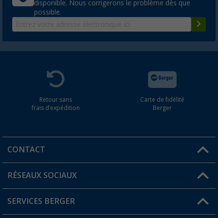
disponible. Nous corrigerons le problème dès que
possible.
Retour sans
Carte de fidélité
frais d'expédition
Berger
CONTACT
RÉSEAUX SOCIAUX
Une question ?
SERVICES BERGER
Trouver une magasin